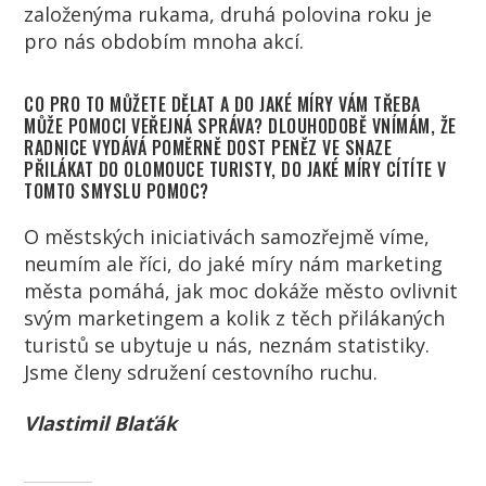
založenýma rukama, druhá polovina roku je
pro nás obdobím mnoha akcí.
CO PRO TO MŮŽETE DĚLAT A DO JAKÉ MÍRY VÁM TŘEBA
MŮŽE POMOCI VEŘEJNÁ SPRÁVA? DLOUHODOBĚ VNÍMÁM, ŽE
RADNICE VYDÁVÁ POMĚRNĚ DOST PENĚZ VE SNAZE
PŘILÁKAT DO OLOMOUCE TURISTY, DO JAKÉ MÍRY CÍTÍTE V
TOMTO SMYSLU POMOC?
O městských iniciativách samozřejmě víme,
neumím ale říci, do jaké míry nám marketing
města pomáhá, jak moc dokáže město ovlivnit
svým marketingem a kolik z těch přilákaných
turistů se ubytuje u nás, neznám statistiky.
Jsme členy sdružení cestovního ruchu.
Vlastimil Blaťák