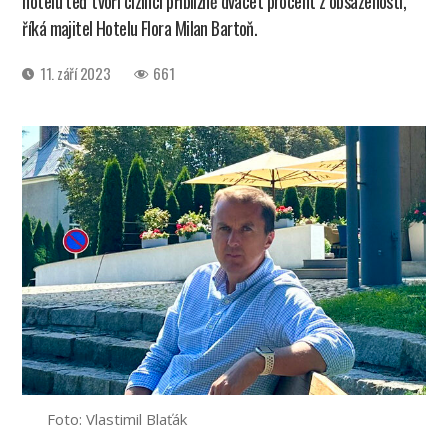
hotelu teď tvoří cizinci přibližně dvacet procent z obsazenosti,“
říká majitel Hotelu Flora Milan Bartoň.
Datum
11. září 2023
661
příspěvku
Foto: Vlastimil Blaťák