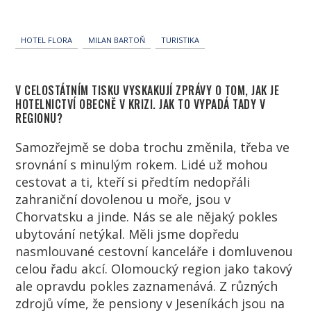
HOTEL FLORA
MILAN BARTOŇ
TURISTIKA
V CELOSTÁTNÍM TISKU VYSKAKUJÍ ZPRÁVY O TOM, JAK JE
HOTELNICTVÍ OBECNĚ V KRIZI. JAK TO VYPADÁ TADY V
REGIONU?
Samozřejmě se doba trochu změnila, třeba ve
srovnání s minulým rokem. Lidé už mohou
cestovat a ti, kteří si předtím nedopřáli
zahraniční dovolenou u moře, jsou v
Chorvatsku a jinde. Nás se ale nějaký pokles
ubytování netýkal. Měli jsme dopředu
nasmlouvané cestovní kanceláře i domluvenou
celou řadu akcí. Olomoucký region jako takový
ale opravdu pokles zaznamenává. Z různých
zdrojů víme, že pensiony v Jeseníkách jsou na