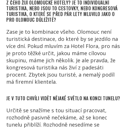
Z ČEHO ŽIJÍ OLOMOUCKÉ HOTELY? JE TO INDIVIDUÁLNÍ
TURISTIKA, NEBO JSOU TO CESTOVKY, NEBO KONGRESOVÁ
TURISTIKA, O KTERÉ SE PŘED PÁR LETY MLUVILO JAKO O
PRO OLOMOUC DŮLEŽITÉ?
Zase je to kombinace všeho. Olomouc není
turistická destinace, do které by se jezdilo na
více dní. Pokud mluvím za Hotel Flora, pro nás
je proto těžké určit, jakou máme cílovou
skupinu, máme jich několik. Je ale pravda, že
kongresová turistika nás živí z padesáti
procent. Zbytek jsou turisté, a nemalý podíl
má firemní klientela.
JE V TUTO CHVÍLI VIDĚT NĚJAKÉ SVĚTLO NA KONCI TUNELU?
Určitě se snažíme s tou situací pracovat,
rozhodně pasivně nečekáme, až se konec
tunelu přiblíží. Rozhodně nesedíme se