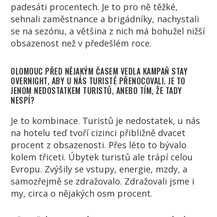
padesáti procentech. Je to pro ně těžké,
sehnali zaměstnance a brigádníky, nachystali
se na sezónu, a většina z nich má bohužel nižší
obsazenost než v předešlém roce.
OLOMOUC PŘED NĚJAKÝM ČASEM VEDLA KAMPAŇ STAY
OVERNIGHT, ABY U NÁS TURISTÉ PŘENOCOVALI. JE TO
JENOM NEDOSTATKEM TURISTŮ, ANEBO TÍM, ŽE TADY
NESPÍ?
Je to kombinace. Turistů je nedostatek, u nás
na hotelu teď tvoří cizinci přibližně dvacet
procent z obsazenosti. Přes léto to bývalo
kolem třiceti. Úbytek turistů ale trápí celou
Evropu. Zvýšily se vstupy, energie, mzdy, a
samozřejmě se zdražovalo. Zdražovali jsme i
my, circa o nějakých osm procent.