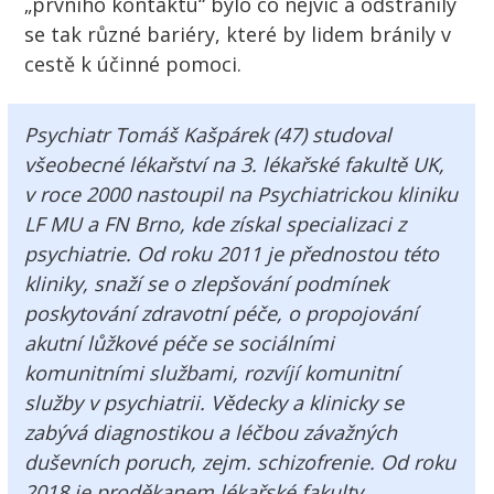
„prvního kontaktu“ bylo co nejvíc a odstranily
se tak různé bariéry, které by
lidem
bránily v
cestě k účinné pomoci.
Psychiatr
Tomáš
Kašpárek
(47) studoval
všeobecné lékařství na
3
.
lékařské
fakultě
UK
,
v roce 2000 nastoupil na Psychiatrickou kliniku
LF
MU
a
FN
Brno
, kde získal specializaci z
psychiatrie. Od roku 2011 je přednostou této
kliniky, snaží se o zlepšování podmínek
poskytování zdravotní péče, o propojování
akutní lůžkové péče se sociálními
komunitními službami, rozvíjí komunitní
služby v psychiatrii. Vědecky a klinicky se
zabývá diagnostikou a léčbou závažných
duševních poruch, zejm. schizofrenie. Od roku
2018 je
proděkanem
lékařské
fakulty