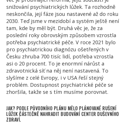
snižování psychiatrických lůžek. Ta rozhodně
neskončila, její fáze jsou nastavené až do roku
2030. Teď jsme v mezidobí a systém ještě není
tam, kde by měl být. Druhá věc je, že za
poslední roky obrovským způsobem vzrostla
potřeba psychiatrické péče. V roce 2021 bylo
pro psychiatrickou diagnózu ošetřených v
Česku
zhruba 700 tisíc lidí, potřeba vzrostla
asi o 20 procent. To je enormní nárůst a
zdravotnická síť na něj není nastavená. To
slyšíme z celé
Evropy
, i v
USA
řeší stejný
problém. Dostupnost psychiatrické péče se
zhoršila, takže se s tím musíme porovnat.
JAK? PODLE PŮVODNÍHO PLÁNU MĚLO PLÁNOVANÉ RUŠENÍ
LŮŽEK ČÁSTEČNĚ NAHRADIT BUDOVÁNÍ CENTER DUŠEVNÍHO
ZDRAVÍ.