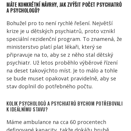
MÁTE KONKRÉTNÍ NÁVRHY, JAK ZVÝŠIT POČET
PSYCHIATRŮ
A
PSYCHOLOGŮ
?
Bohužel pro to není rychlé řešení. Největší
krize je u
dětských
psychiatrů
, proto vznikl
speciální rezidenční program. To znamená, že
ministerstvo platí plat
lékaři
, který se
připravuje na to, aby se z něho stal
dětský
psychiatr
. Už letos proběhlo výběrové řízení
na deset takovýchto míst. Je to málo a tohle
se bude muset opakovat pravidelně, aby se
stav doplnil do potřebného počtu.
KOLIK
PSYCHOLOGŮ
A
PSYCHIATRŮ
BYCHOM POTŘEBOVALI
K IDEÁLNÍMU STAVU?
Máme ambulance na cca 60 procentech
definované kapacity, takže dokážu hrubě