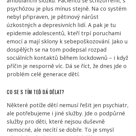
ambulantní složku.
Pacientů
se schizofrenií, s
psychózou je plus mínus stejně. Na co systém
nebyl připraven, je pětinový nárůst
úzkostných a depresivních
lidí
. A pak je tu
epidemie adolescentů, kteří trpí poruchami
emocí a mají sklony k sebepoškozování. Jako u
dospělých se na tom podepsal rozpad
sociálních kontaktů během lockdownů – i když
příčin je nesporně víc. Dá se říct, že dnes jde o
problém celé generace
dětí
.
CO SE S TÍM TEĎ DÁ DĚLAT?
Některé potíže
dětí
nemusí řešit jen
psychiatr
,
ale potřebujeme i jiné služby. Jde o podpůrné
služby pro
děti
, které nejsou duševně
nemocné, ale necítí se dobře. To je smysl