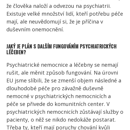
že
člověka
naloží a odvezou na psychiatrii.
Existuje velké množství
lidí
, kteří potřebu péče
mají, ale neuvědomují si, že je příčina v
duševním onemocnění.
JAKÝ JE PLÁN S DALŠÍM FUNGOVÁNÍM PSYCHIATRICKÝCH
LÉČEBEN?
Psychiatrické nemocnice a léčebny se nemají
rušit, ale měnit způsob fungování. Na úrovni
EU
jsme slíbili, že se zmenší objem následné a
dlouhodobé péče pro závažně duševně
nemocné v psychiatrických nemocnicích a
péče se přivede do komunitních center. V
psychiatrických nemocnicích zůstávají služby o
pacienty
, o něž se nikdo nedokáže postarat.
Třeba ty, kteří mají poruchy chování kvůli