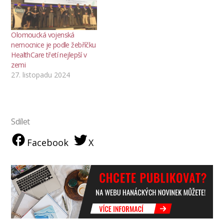
Olomoucká vojenská
nemocnice je podle žebříčku
HealthCare třetí nejlepší v
zemi
27. listopadu 2024
Sdílet
Facebook
X