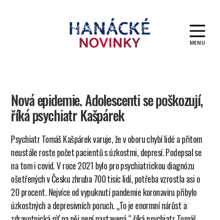
MENU
Hanácké
novinky
Nová epidemie. Adolescenti se poškozují,
říká psychiatr Kašpárek
Psychiatr Tomáš Kašpárek varuje, že v oboru chybí lidé a přitom
neustále roste počet pacientů s úzkostmi, depresí. Podepsal se
na tom i covid. V roce 2021 bylo pro psychiatrickou diagnózu
ošetřených v Česku zhruba 700 tisíc lidí, potřeba vzrostla asi o
20 procent. Nejvíce od vypuknutí pandemie koronaviru přibylo
úzkostných a depresivních poruch. „To je enormní nárůst a
zdravotnická síť na něj není nastavená,“ říká psychiatr Tomáš