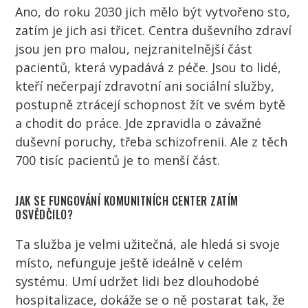
Ano, do roku 2030 jich mělo být vytvořeno sto,
zatím je jich asi třicet. Centra duševního zdraví
jsou jen pro malou, nejzranitelnější část
pacientů
, která vypadává z péče. Jsou to
lidé
,
kteří nečerpají zdravotní ani sociální služby,
postupně ztrácejí schopnost žít ve svém bytě
a chodit do práce. Jde zpravidla o závažné
duševní poruchy, třeba schizofrenii. Ale z těch
700 tisíc
pacientů
je to menší část.
JAK SE FUNGOVÁNÍ KOMUNITNÍCH CENTER ZATÍM
OSVĚDČILO?
Ta služba je velmi užitečná, ale hledá si svoje
místo, nefunguje ještě ideálně v celém
systému. Umí udržet
lidi
bez dlouhodobé
hospitalizace, dokáže se o ně postarat tak, že