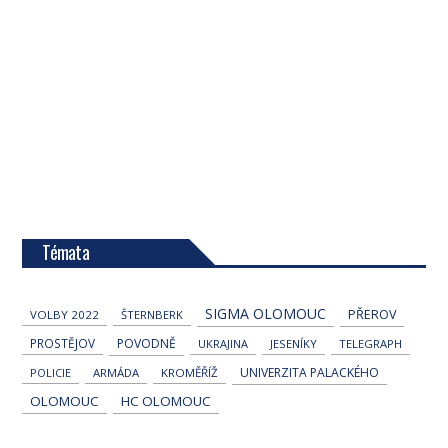
Témata
SIGMA OLOMOUC
PŘEROV
VOLBY 2022
ŠTERNBERK
PROSTĚJOV
POVODNĚ
UKRAJINA
JESENÍKY
TELEGRAPH
UNIVERZITA PALACKÉHO
POLICIE
ARMÁDA
KROMĚŘÍŽ
OLOMOUC
HC OLOMOUC