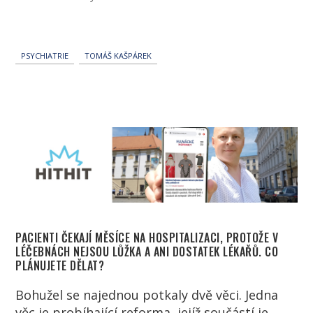
PSYCHIATRIE
TOMÁŠ KAŠPÁREK
PACIENTI
ČEKAJÍ MĚSÍCE NA HOSPITALIZACI, PROTOŽE V
LÉČEBNÁCH NEJSOU LŮŽKA A ANI DOSTATEK
LÉKAŘŮ
. CO
PLÁNUJETE DĚLAT?
Bohužel se najednou potkaly dvě věci. Jedna
věc je probíhající reforma, jejíž součástí je