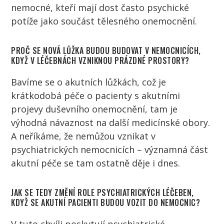
nemocné, kteří mají dost často psychické
potíže jako součást tělesného onemocnění.
PROČ SE NOVÁ LŮŽKA BUDOU BUDOVAT V NEMOCNICÍCH,
KDYŽ V LÉČEBNÁCH VZNIKNOU PRÁZDNÉ PROSTORY?
Bavíme se o akutních lůžkách, což je
krátkodobá péče o
pacienty
s akutními
projevy duševního onemocnění, tam je
výhodná návaznost na další medicínské obory.
A neříkáme, že nemůžou vznikat v
psychiatrických nemocnicích – významná část
akutní péče se tam ostatně děje i dnes.
JAK SE TEDY ZMĚNÍ ROLE PSYCHIATRICKÝCH LÉČEBEN,
KDYŽ SE AKUTNÍ
PACIENTI
BUDOU VOZIT DO NEMOCNIC?
V tuto chvíli poskytují psychiatrické