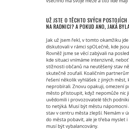
všechno má svoje meze a tito lidé mají
UŽ JSTE O TĚCHTO SVÝCH POSTOJÍCH
NA RADNICI? A POKUD ANO, JAKÁ BYL
Jak už jsem řekl, v tomto okamžiku jde
diskutovali v rámci spOLečně, kde jsou
Rovněž jsme se věcí zabývali na posle
kde situaci vnímáme intenzivně, neboť 
stížnosti občanů na neutěšený stav někte
skutečně zoufalí. Koaličním partnerům
řešení několik vyhlášek z jiných měst, 
neprobírali. Znovu opakuji, omezení p
město přistoupit, když nepomůže nic jin
uvědomili i provozovatelé těch podniků,
to netýká. Musí být městu nápomocni 
stav v centru města zlepší. Nemám v úm
do města pobavit, ale je třeba myslet i 
musí být vybalancovány.