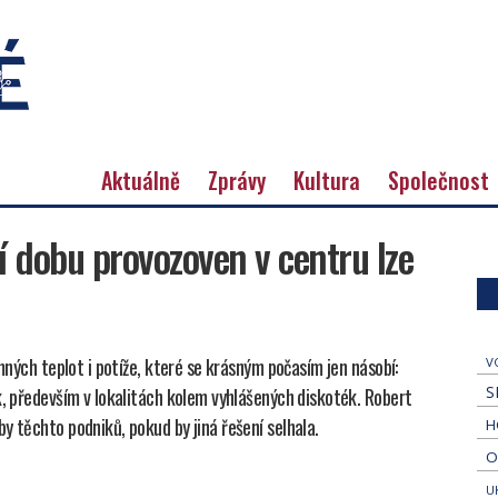
Aktuálně
Zprávy
Kultura
Společnost
í dobu provozoven v centru lze
emných teplot i potíže, které se krásným počasím jen násobí:
V
S
k, především v lokalitách kolem vyhlášených diskoték. Robert
y těchto podniků, pokud by jiná řešení selhala.
H
O
U