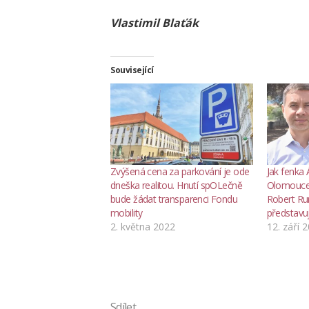
Vlastimil Blaťák
Související
Zvýšená cena za parkování je ode
Jak fenka 
dneška realitou. Hnutí spOLečně
Olomouce 
bude žádat transparenci Fondu
Robert Ru
mobility
představuj
2. května 2022
12. září 
Sdílet