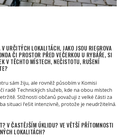
A V URČITÝCH LOKALITÁCH, JAKO JSOU RIEGROVA
ONDA ČI PROSTOR PŘED VEČERKOU U RYBÁŘE, SI
DEK V TĚCHTO MÍSTECH, NEČISTOTU, RUŠENÍ
TE?
ntru sám žiju, ale rovněž působím v Komisi
čí radě Technických služeb, kde na obou místech
etržitě. Stížnosti občanů považuji z velké části za
a situaci řešit intenzivně, protože je neudržitelná.
T? V ČASTĚJŠÍM ÚKLIDU? VE VĚTŠÍ PŘÍTOMNOSTI
ENÝCH LOKALITÁCH?