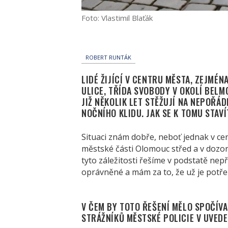
Foto: Vlastimil Blaťák
ROBERT RUNTÁK
LIDÉ ŽIJÍCÍ V CENTRU MĚSTA, ZEJMÉN
ULICE, TŘÍDA SVOBODY V OKOLÍ BELM
JIŽ NĚKOLIK LET STĚŽUJÍ NA NEPOŘÁ
NOČNÍHO KLIDU. JAK SE K TOMU STAVÍ
Situaci znám dobře, neboť jednak v ce
městské části Olomouc střed a v dozor
tyto záležitosti řešíme v podstatě nepř
oprávněné a mám za to, že už je potřeb
V ČEM BY TOTO ŘEŠENÍ MĚLO SPOČÍVA
STRÁŽNÍKŮ MĚSTSKÉ POLICIE V UVED