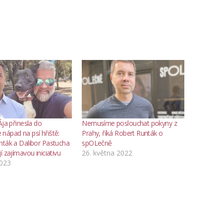
Ája přinesla do
Nemusíme poslouchat pokyny z
nápad na psí hřiště:
Prahy, říká Robert Runták o
nták a Dalibor Pastucha
spOLečně
í zajímavou iniciativu
26. května 2022
2023