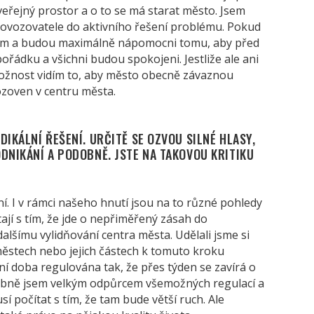
, veřejný prostor a o to se má starat město. Jsem
rovozovatele do aktivního řešení problému. Pokud
elem a budou maximálně nápomocni tomu, aby před
pořádku a všichni budou spokojeni. Jestliže ale ani
možnost vidím to, aby město obecně závaznou
ozoven v centru města.
DIKÁLNÍ ŘEŠENÍ. URČITĚ SE OZVOU SILNÉ HLASY,
DNIKÁNÍ A PODOBNĚ. JSTE NA TAKOVOU KRITIKU
ní. I v rámci našeho hnutí jsou na to různé pohledy
ají s tím, že jde o nepřiměřený zásah do
dalšímu vylidňování centra města. Udělali jsme si
městech nebo jejich částech k tomuto kroku
ní doba regulována tak, že přes týden se zavírá o
sobně jsem velkým odpůrcem všemožných regulací a
musí počítat s tím, že tam bude větší ruch. Ale