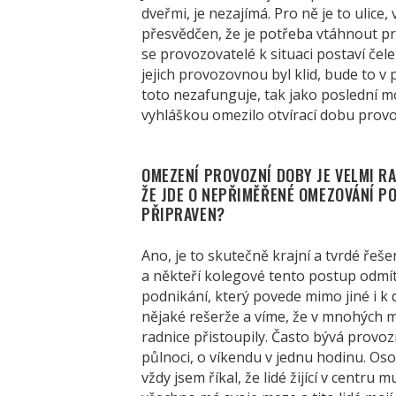
dveřmi, je nezajímá. Pro ně je to ulice
přesvědčen, že je potřeba vtáhnout p
se provozovatelé k situaci postaví č
jejich provozovnou byl klid, bude to v 
toto nezafunguje, tak jako poslední 
vyhláškou omezilo otvírací dobu prov
OMEZENÍ PROVOZNÍ DOBY JE VELMI RA
ŽE JDE O NEPŘIMĚŘENÉ OMEZOVÁNÍ PO
PŘIPRAVEN?
Ano, je to skutečně krajní a tvrdé řeše
a někteří kolegové tento postup odmít
podnikání, který povede mimo jiné i k 
nějaké rešerže a víme, že v mnohých 
radnice přistoupily. Často bývá provoz
půlnoci, o víkendu v jednu hodinu. O
vždy jsem říkal, že lidé žijící v centru 