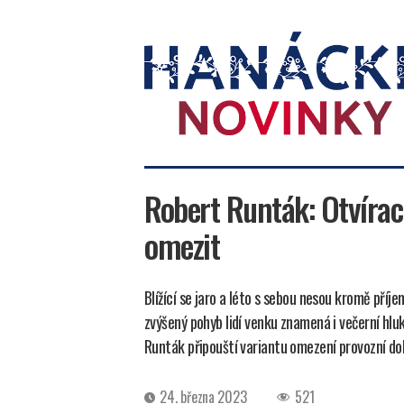
Hanácké
novinky
Robert Runták: Otvírac
omezit
Blížící se jaro a léto s sebou nesou kromě příj
zvýšený pohyb lidí venku znamená i večerní hlu
Runták připouští variantu omezení provozní dob
Datum
24. března 2023
521