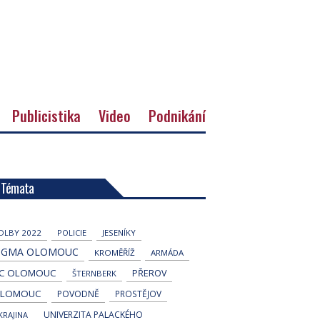
Publicistika
Video
Podnikání
Témata
OLBY 2022
POLICIE
JESENÍKY
IGMA OLOMOUC
KROMĚŘÍŽ
ARMÁDA
C OLOMOUC
PŘEROV
ŠTERNBERK
LOMOUC
POVODNĚ
PROSTĚJOV
UNIVERZITA PALACKÉHO
KRAJINA