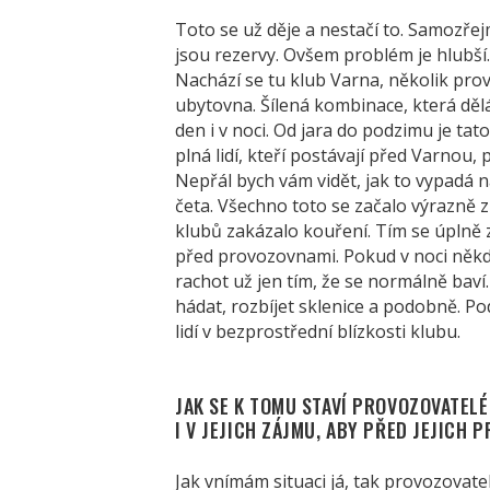
Toto se už děje a nestačí to. Samozřejm
jsou rezervy. Ovšem problém je hlubší.
Nachází se tu klub Varna, několik pro
ubytovna. Šílená kombinace, která děl
den i v noci. Od jara do podzimu je tat
plná lidí, kteří postávají před Varnou, 
Nepřál bych vám vidět, jak to vypadá n
četa. Všechno toto se začalo výrazně 
klubů zakázalo kouření. Tím se úplně z
před provozovnami. Pokud v noci někde v
rachot už jen tím, že se normálně bav
hádat, rozbíjet sklenice a podobně. P
lidí v bezprostřední blízkosti klubu.
JAK SE K TOMU STAVÍ PROVOZOVATEL
I V JEJICH ZÁJMU, ABY PŘED JEJICH
Jak vnímám situaci já, tak provozovatel