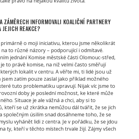
 také právo na nějakou kvalitu života.
 A ZÁMĚRECH INFORMOVALI KOALIČNÍ PARTNERY
A JEJICH REAKCE?
 primárně o moji iniciativu, kterou jsme několikrát
 na to různé názory – podporující i odmítavé.
dním jednání Komise městské části Olomouc-střed,
je to právě komise, na niž velmi často směřují
rých lokalit v centru. A věřte mi, ti lidé jsou už
 jsem zatím pouze zaslal jako příklad možného
které tuto problematiku upravují. Nijak víc jsme to
rovozní doby je poslední možnost, ke které může
ého. Situace je ale vážná a chci, aby si to
 kteří se už zkrátka nemůžou dál tvářit, že se jich
a společným úsilím snad dosáhneme toho, že se
yslu vyhánět lidi z centra. Je v pořádku, že se jdou
na ty, kteří v těchto místech trvale žijí. Zájmy všech