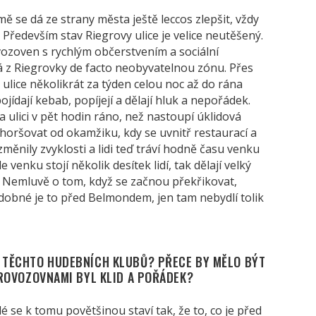
ě se dá ze strany města ještě leccos zlepšit, vždy
 Především stav Riegrovy ulice je velice neutěšený.
vozoven s rychlým občerstvením a sociální
á z Riegrovky de facto neobyvatelnou zónu. Přes
o ulice několikrát za týden celou noc až do rána
pojídají kebab, popíjejí a dělají hluk a nepořádek.
a ulici v pět hodin ráno, než nastoupí úklidová
zhoršovat od okamžiku, kdy se uvnitř restaurací a
měnily zvyklosti a lidi teď tráví hodně času venku
enku stojí několik desítek lidí, tak dělají velký
í. Nemluvě o tom, když se začnou překřikovat,
odobné je to před Belmondem, jen tam nebydlí tolik
É TĚCHTO HUDEBNÍCH KLUBŮ? PŘECE BY MĚLO BÝT
 PROVOZOVNAMI BYL KLID A POŘÁDEK?
é se k tomu povětšinou staví tak, že to, co je před