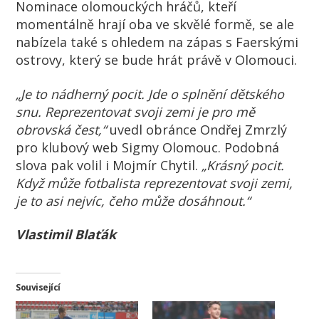
Nominace olomouckých hráčů, kteří
momentálně hrají oba ve skvělé formě, se ale
nabízela také s ohledem na zápas s Faerskými
ostrovy, který se bude hrát právě v Olomouci.
„Je to nádherný pocit. Jde o splnění dětského
snu. Reprezentovat svoji zemi je pro mě
obrovská čest,“
uvedl obránce Ondřej Zmrzlý
pro klubový web Sigmy Olomouc. Podobná
slova pak volil i Mojmír Chytil.
„Krásný pocit.
Když může fotbalista reprezentovat svoji zemi,
je to asi nejvíc, čeho může dosáhnout.“
Vlastimil Blaťák
Související