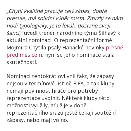
„Chytil kvalitně pracuje celý zápas, dobře
presuje, má solidní výběr místa. Zmrzlý se nám
hodí typologicky, je to levák, dostane svoji
šanci,“
uvedl trenér národního týmu Šilhavý k
aktuální nominaci. O reprezentační formě
Mojmíra Chytila psaly Hanácké novinky
přesně
před měsícem
, nyní se jeho nominace stala
skutečností.
Nominaci tentokrát ovlivnil fakt, že zápasy
nejsou v termínové listině FIFA, a tak kluby
nemají povinnost hráče pro potřeby
reprezentace uvolnit. Některé kluby této
možnosti využily, ať už je v době
reprezentačního srazu ještě čekají soutěžní
zápasy, nebo mají volno.