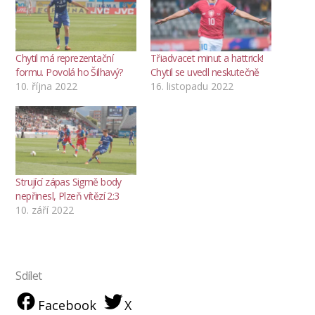
Chytil má reprezentační
Třiadvacet minut a hattrick!
formu. Povolá ho Šilhavý?
Chytil se uvedl neskutečně
10. října 2022
16. listopadu 2022
Strující zápas Sigmě body
nepřinesl, Plzeň vítězí 2:3
10. září 2022
Sdílet
Facebook
X