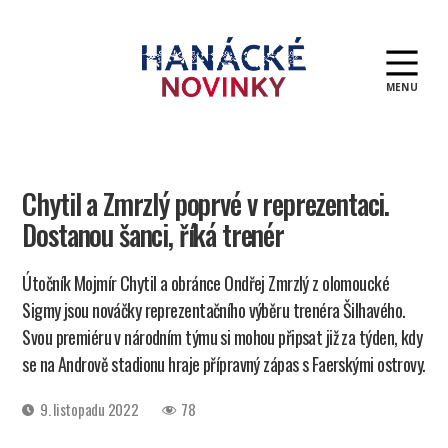
MENU
Hanácké
novinky
Chytil a Zmrzlý poprvé v reprezentaci.
Dostanou šanci, říká trenér
Útočník Mojmír Chytil a obránce Ondřej Zmrzlý z olomoucké
Sigmy jsou nováčky reprezentačního výběru trenéra Šilhavého.
Svou premiéru v národním týmu si mohou připsat již za týden, kdy
se na Andrově stadionu hraje přípravný zápas s Faerskými ostrovy.
Datum
9. listopadu 2022
78
příspěvku