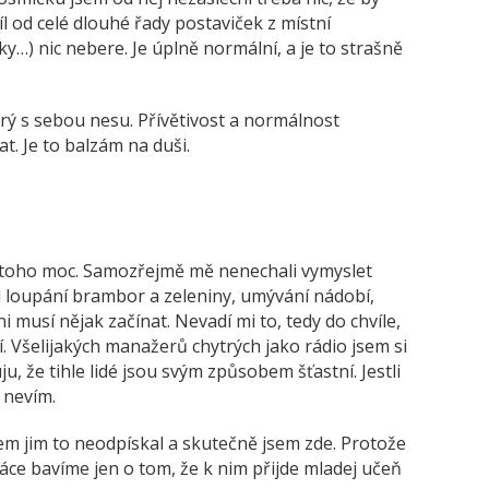
íl od celé dlouhé řady postaviček z místní
…) nic nebere. Je úplně normální, a je to strašně
terý s sebou nesu. Přívětivost a normálnost
t. Je to balzám na duši.
je toho moc. Samozřejmě mě nenechali vymyslet
 loupání brambor a zeleniny, umývání nádobí,
 musí nějak začínat. Nevadí mi to, tedy do chvíle,
Všelijakých manažerů chytrých jako rádio jsem si
uju, že tihle lidé jsou svým způsobem šťastní. Jestli
 nevím.
sem jim to neodpískal a skutečně jsem zde. Protože
áce bavíme jen o tom, že k nim přijde mladej učeň