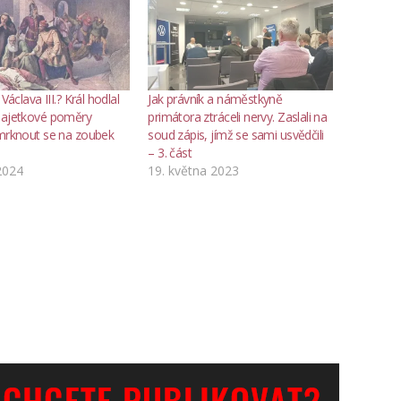
 Václava III.? Král hodlal
Jak právník a náměstkyně
majetkové poměry
primátora ztráceli nervy. Zaslali na
 mrknout se na zoubek
soud zápis, jímž se sami usvědčili
– 3. část
2024
19. května 2023