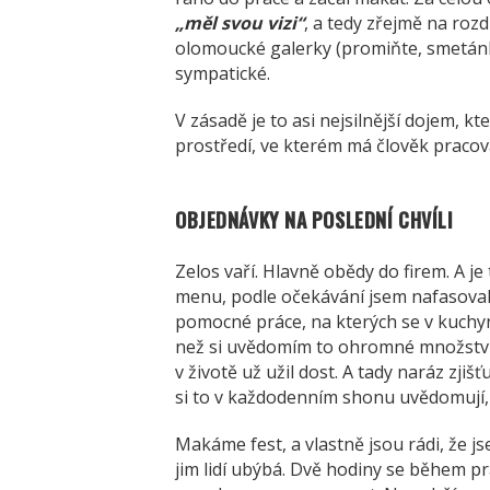
„měl svou vizi“
, a tedy zřejmě na rozd
olomoucké galerky (promiňte, smetánky
sympatické.
V zásadě je to asi nejsilnější dojem, k
prostředí, ve kterém má člověk pracova
OBJEDNÁVKY NA POSLEDNÍ CHVÍLI
Zelos vaří. Hlavně obědy do firem. A 
menu, podle očekávání jsem nafasoval
pomocné práce, na kterých se v kuchyni
než si uvědomím to ohromné množství. 
v životě už užil dost. A tady naráz zjišť
si to v každodenním shonu uvědomují,
Makáme fest, a vlastně jsou rádi, že j
jim lidí ubýbá. Dvě hodiny se během pr