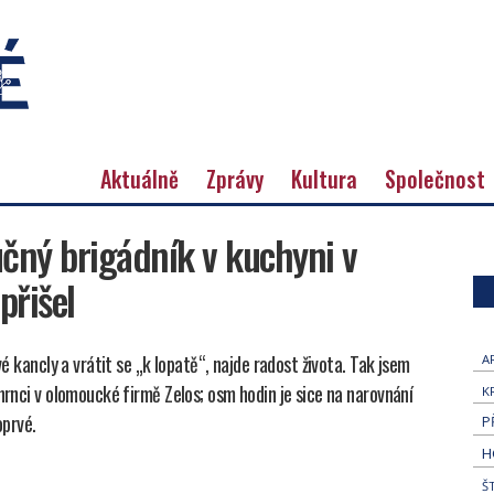
Aktuálně
Zprávy
Kultura
Společnost
učný brigádník v kuchyni v
přišel
vé kancly a vrátit se „k lopatě“, najde radost života. Tak jsem
A
 hrnci v olomoucké firmě Zelos; osm hodin je sice na narovnání
K
oprvé.
P
H
Š