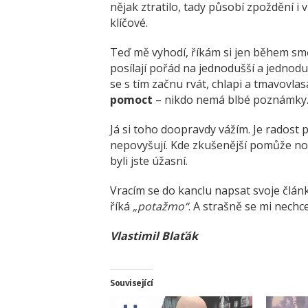
nějak ztratilo, tady působí zpoždění i 
klíčové.
Teď mě vyhodí, říkám si jen během smě
posílají pořád na jednodušší a jednoduš
se s tím začnu rvát, chlapi a tmavovla
pomoct
– nikdo nemá blbé poznámky
Já si toho doopravdy vážím. Je radost 
nepovyšují. Kde zkušenější pomůže nová
byli jste úžasní.
Vracím se do kanclu napsat svoje člán
říká
„potažmo“
. A strašně se mi nechce
Vlastimil Blaťák
Související