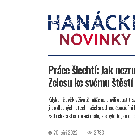
Hanácké
novinky
Práce šlechtí: Jak nezr
Zelosu ke svému štěstí 
Kdykoli člověk v životě může na chvíli opustit s
ji po dlouhých letech našel snad nad čoudícími
zad i charakteru prací málo, ale bylo to jen o p
Datum
20. září 2022
2 783