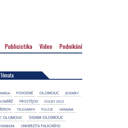
Publicistika
Video
Podnikání
Témata
OLOMOUC
POVODNĚ
RMÁDA
JESENÍKY
PROSTĚJOV
ROMĚŘÍŽ
VOLBY 2022
ŘEROV
TELEGRAPH
POLICIE
UKRAJINA
SIGMA OLOMOUC
C OLOMOUC
UNIVERZITA PALACKÉHO
TERNBERK