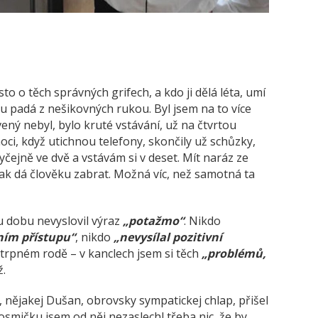
to o těch správných grifech, a kdo ji dělá léta, umí
u padá z nešikovných rukou. Byl jsem na to více
ný nebyl, bylo kruté vstávání, už na čtvrtou
noci, když utichnou telefony, skončily už schůzky,
čejně ve dvě a vstávám si v deset. Mít naráz ze
ak dá člověku zabrat. Možná víc, než samotná ta
u dobu nevyslovil výraz
„potažmo“
. Nikdo
ním přístupu“
, nikdo
„nevysílal pozitivní
trpném rodě – v kanclech jsem si těch
„problémů,
ž.
 nějakej Dušan, obrovsky sympatickej chlap, přišel
osmičku jsem od něj nezaslechl třeba nic, že by