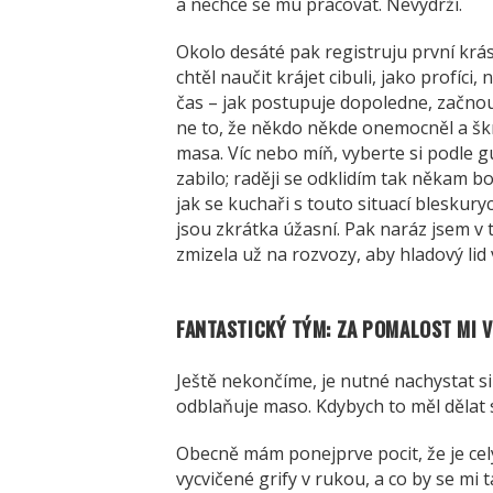
a nechce se mu pracovat. Nevydrží.
Okolo desáté pak registruju první krás
chtěl naučit krájet cibuli, jako profí
čas – jak postupuje dopoledne, začnou
ne to, že někdo někde onemocněl a šk
masa. Víc nebo míň, vyberte si podle 
zabilo; raději se odklidím tak někam b
jak se kuchaři s touto situací bleskuryc
jsou zkrátka úžasní. Pak naráz jsem v 
zmizela už na rozvozy, aby hladový lid
FANTASTICKÝ TÝM: ZA POMALOST MI V
Ještě nekončíme, je nutné nachystat si
odblaňuje maso. Kdybych to měl dělat s
Obecně mám ponejprve pocit, že je cel
vycvičené grify v rukou, a co by se mi 