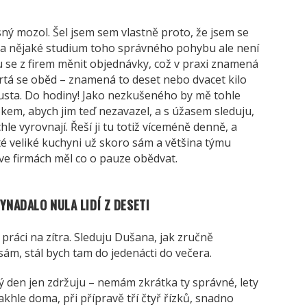
ný mozol. Šel jsem sem vlastně proto, že jsem se
ci, na nějaké studium toho správného pohybu ale není
 se z firem měnit objednávky, což v praxi znamená
rtá se oběd – znamená to deset nebo dvacet kilo
gusta. Do hodiny! Jako nezkušeného by mě tohle
okem, abych jim teď nezavazel, a s úžasem sleduju,
hle vyrovnají. Řeší ji tu totiž víceméně denně, a
té veliké kuchyni už skoro sám a většina týmu
 ve firmách měl co o pauze obědvat.
YNADALO NULA LIDÍ Z DESETI
 práci na zítra. Sleduju Dušana, jak zručně
ám, stál bych tam do jedenácti do večera.
ý den jen zdržuju – nemám zkrátka ty správné, lety
takhle doma, při přípravě tří čtyř řízků, snadno