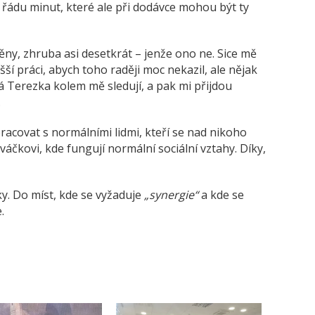
v řádu minut, které ale při dodávce mohou být ty
ny, zhruba asi desetkrát – jenže ono ne. Sice mě
ší práci, abych toho raději moc nekazil, ale nějak
sá Terezka kolem mě sledují, a pak mi přijdou
.
pracovat s normálními lidmi, kteří se nad nikoho
čkovi, kde fungují normální sociální vztahy. Díky,
ky. Do míst, kde se vyžaduje
„synergie“
a kde se
.