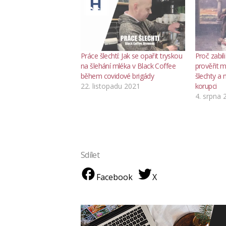
Práce šlechtí: Jak se opařit tryskou
Proč zabili
na šlehání mléka v Black Coffee
prověřit 
během covidové brigády
šlechty a
22. listopadu 2021
korupci
4. srpna 
Sdílet
Facebook
X