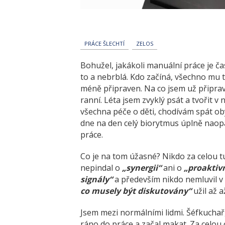
PRÁCE ŠLECHTÍ
ZELOS
Bohužel, jakákoli manuální práce je čas
to a nebrblá. Kdo začíná, všechno mu t
méně připraven. Na co jsem už připrave
ranní. Léta jsem zvyklý psát a tvořit v 
všechna péče o děti, chodívám spát oby
dne na den celý biorytmus úplně naop
práce.
Co je na tom úžasné? Nikdo za celou t
nepindal o
„synergii“
ani o
„proaktiv
signály“
a především nikdo nemluvil v 
co musely být diskutovány“
užil až a
Jsem mezi normálními lidmi. Šéfkuchař,
ráno do práce a začal makat. Za celou 