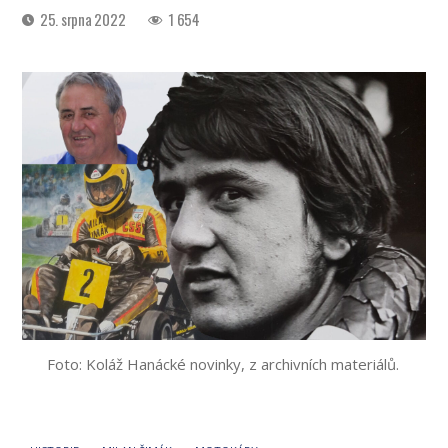
Datum
25. srpna 2022
1 654
příspěvku
Foto: Koláž Hanácké novinky, z archivních materiálů.