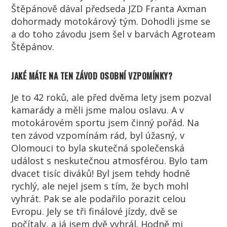
Štěpánově dával předseda JZD Franta Axman
dohormady motokárový tým. Dohodli jsme se
a do toho závodu jsem šel v barvách Agroteam
Štěpánov.
JAKÉ MÁTE NA TEN ZÁVOD OSOBNÍ VZPOMÍNKY?
Je to 42 roků, ale před dvěma lety jsem pozval
kamarády a měli jsme malou oslavu. A v
motokárovém sportu jsem činný pořád. Na
ten závod vzpomínám rád, byl úžasný, v
Olomouci to byla skutečná společenská
událost s neskutečnou atmosférou. Bylo tam
dvacet tisíc diváků! Byl jsem tehdy hodně
rychlý, ale nejel jsem s tím, že bych mohl
vyhrát. Pak se ale podařilo porazit celou
Evropu. Jely se tři finálové jízdy, dvě se
počítaly, a já jsem dvě vyhrál. Hodně mi