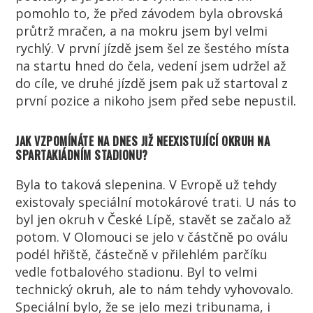
pomohlo to, že před závodem byla obrovská
průtrž mračen, a na mokru jsem byl velmi
rychlý. V první jízdě jsem šel ze šestého místa
na startu hned do čela, vedení jsem udržel až
do cíle, ve druhé jízdě jsem pak už startoval z
první pozice a nikoho jsem před sebe nepustil.
JAK VZPOMÍNÁTE NA DNES JIŽ NEEXISTUJÍCÍ OKRUH NA
SPARTAKIÁDNÍM STADIONU?
Byla to taková slepenina. V Evropě už tehdy
existovaly speciální motokárové trati. U nás to
byl jen okruh v České Lípě, stavět se začalo až
potom. V Olomouci se jelo v částčně po oválu
podél hřiště, částečně v přilehlém parčíku
vedle fotbalového stadionu. Byl to velmi
technický okruh, ale to nám tehdy vyhovovalo.
Speciální bylo, že se jelo mezi tribunama, i