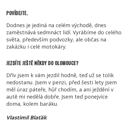
POVÍDEJTE.
Dodnes je jediná na celém východě, dnes
zaměstnává sedmnáct lidí. Vyrábíme do celého
světa, především podvozky, ale občas na
zakázku i celé motokáry.
JEZDÍTE JEŠTĚ NĚKDY DO OLOMOUCE?
Dřív jsem k vám jezdil hodně, teď už se tolik
nedostanu. Jsem v penzi, před šesti lety jsem
měl úraz páteře, hůř chodím, a ani ježdění v
autě mi nedělá dobře. Jsem teď ponejvíce
doma, kolem baráku.
Vlastimil Blaťák