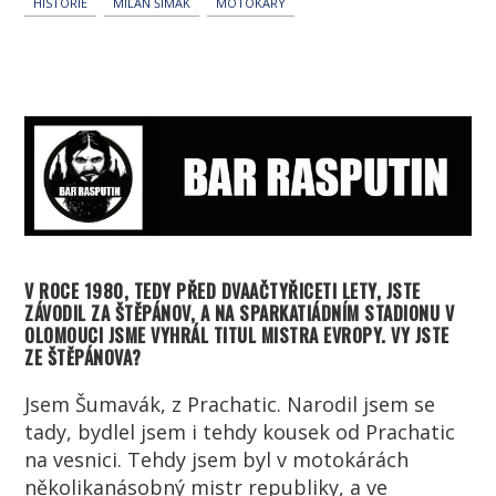
HISTORIE
MILAN ŠIMÁK
MOTOKÁRY
V ROCE 1980, TEDY PŘED DVAAČTYŘICETI LETY, JSTE
ZÁVODIL ZA ŠTĚPÁNOV, A NA SPARKATIÁDNÍM STADIONU V
OLOMOUCI JSME VYHRÁL TITUL MISTRA EVROPY. VY JSTE
ZE ŠTĚPÁNOVA?
Jsem Šumavák, z Prachatic. Narodil jsem se
tady, bydlel jsem i tehdy kousek od Prachatic
na vesnici. Tehdy jsem byl v motokárách
několikanásobný mistr republiky, a ve