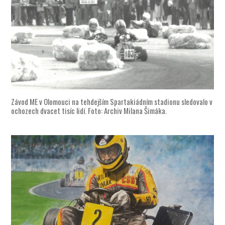
Závod ME v Olomouci na tehdejším Spartakiádním stadionu sledovalo v
ochozech dvacet tisíc lidí. Foto: Archiv Milana Šimáka.