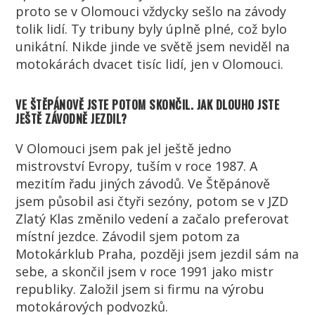
proto se v Olomouci vždycky sešlo na závody
tolik lidí. Ty tribuny byly úplně plné, což bylo
unikátní. Nikde jinde ve světě jsem neviděl na
motokárách dvacet tisíc lidí, jen v Olomouci.
VE ŠTĚPÁNOVĚ JSTE POTOM SKONČIL. JAK DLOUHO JSTE
JEŠTĚ ZÁVODNĚ JEZDIL?
V Olomouci jsem pak jel ještě jedno
mistrovství Evropy, tuším v roce 1987. A
mezitím řadu jiných závodů. Ve Štěpánově
jsem působil asi čtyři sezóny, potom se v JZD
Zlatý Klas změnilo vedení a začalo preferovat
místní jezdce. Závodil sjem potom za
Motokárklub Praha, později jsem jezdil sám na
sebe, a skončil jsem v roce 1991 jako mistr
republiky. Založil jsem si firmu na výrobu
motokárových podvozků.