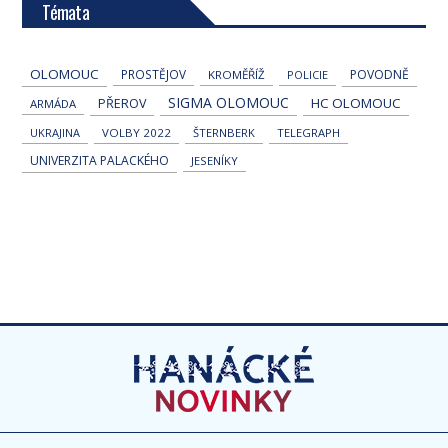
Témata
OLOMOUC
PROSTĚJOV
POVODNĚ
KROMĚŘÍŽ
POLICIE
SIGMA OLOMOUC
HC OLOMOUC
PŘEROV
ARMÁDA
UKRAJINA
VOLBY 2022
ŠTERNBERK
TELEGRAPH
UNIVERZITA PALACKÉHO
JESENÍKY