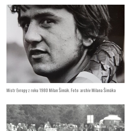
Mistr Evropy z roku 1980 Milan Šimák. Foto: archiv Milana Šimáka