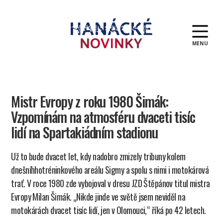
MENU
Hanácké
novinky
Mistr Evropy z roku 1980 Šimák:
Vzpomínám na atmosféru dvaceti tisíc
lidí na Spartakiádním stadionu
Už to bude dvacet let, kdy nadobro zmizely tribuny kolem
dnešníhhotréninkového areálu Sigmy a spolu s nimi i motokárová
trať. V roce 1980 zde vybojoval v dresu JZD Štěpánov titul mistra
Evropy Milan Šimák. „Nikde jinde ve světě jsem neviděl na
motokárách dvacet tisíc lidí, jen v Olomouci,“ říká po 42 letech.