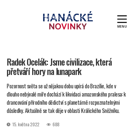
MENU
Hanácké
novinky
Radek Ocelák: Jsme civilizace, která
přetváří hory na lunapark
Pozornost světa se už nějakou dobu upírá do Brazílie, kde v
dlouho nebývalé míře dochází k likvidaci amazonského pralesa: k
drancování přírodního dědictví s planetárně rozpoznatelnými
důsledky. Aktuálně se tak děje v oblasti Králického Sněžníku.
Datum
15. května 2022
688
příspěvku