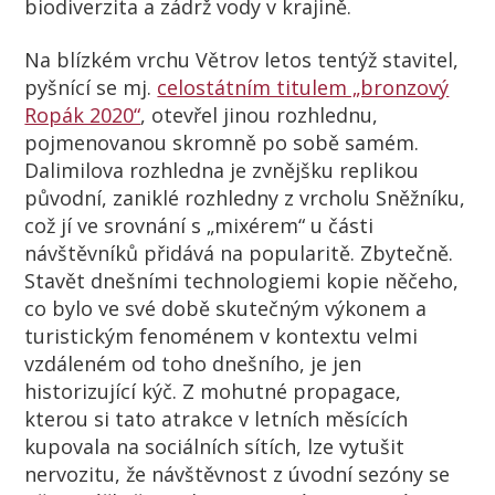
biodiverzita a zádrž vody v krajině.
Na blízkém vrchu Větrov letos tentýž stavitel,
pyšnící se mj.
celostátním titulem „bronzový
Ropák 2020“
, otevřel jinou rozhlednu,
pojmenovanou skromně po sobě samém.
Dalimilova rozhledna je zvnějšku replikou
původní, zaniklé rozhledny z vrcholu Sněžníku,
což jí ve srovnání s „mixérem“ u části
návštěvníků přidává na popularitě. Zbytečně.
Stavět dnešními technologiemi kopie něčeho,
co bylo ve své době skutečným výkonem a
turistickým fenoménem v kontextu velmi
vzdáleném od toho dnešního, je jen
historizující kýč. Z mohutné propagace,
kterou si tato atrakce v letních měsících
kupovala na sociálních sítích, lze vytušit
nervozitu, že návštěvnost z úvodní sezóny se