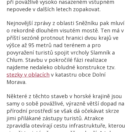
při povážlivě vysoko nasazeném vstupném
nepovede v dalších letech zopakovat.
Nejnovější zprávy z oblasti Sněžníku pak mluví
o rekordně dlouhém visutém mostě. Ten má v
příští sezóně protnout hranici dvou krajů ve
výšce až 95 metrů nad terénem a pro
povyražení turistů spojit vrcholy Slamník a
Chlum. Stavbu v pokročilé fázi realizace
najdeme nedaleko obludné konstrukce tzv.
stezky v oblacích
v katastru obce Dolní
Morava.
Některé z těchto staveb v horské krajině jsou
samy o sobě povážlivé, výrazně větší dopad na
přírodní prostředí se však dá očekávat skrze
jimi přilákané zástupy turistů. Atrakce
zpravidla otevírají cestu infrastruktuře, kterou