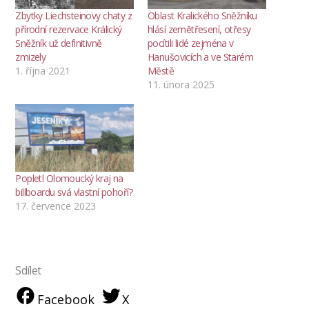
Zbytky Liechsteinovy chaty z
Oblast Kralického Sněžníku
přírodní rezervace Králický
hlásí zemětřesení, otřesy
Sněžník už definitivně
pocítili lidé zejména v
zmizely
Hanušovicích a ve Starém
1. října 2021
Městě
11. února 2025
Popletl Olomoucký kraj na
billboardu svá vlastní pohoří?
17. července 2023
Sdílet
Facebook
X