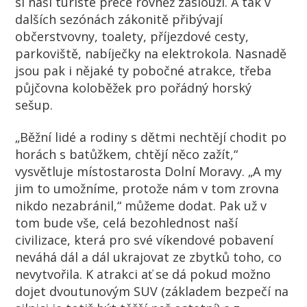
si naši turisté přece rovněž zaslouží. A tak v
dalších sezónách zákonitě přibývají
občerstvovny, toalety, příjezdové cesty,
parkoviště, nabíječky na elektrokola. Nasnadě
jsou pak i nějaké ty pobočné atrakce, třeba
půjčovna koloběžek pro pořádný horský
sešup.
„Běžní lidé a rodiny s dětmi nechtějí chodit po
horách s batůžkem, chtějí něco zažít,“
vysvětluje místostarosta Dolní Moravy. „A my
jim to umožníme, protože nám v tom zrovna
nikdo nezabránil,“ můžeme dodat. Pak už v
tom bude vše, celá bezohlednost naší
civilizace, která pro své víkendové pobavení
neváhá dál a dál ukrajovat ze zbytků toho, co
nevytvořila. K atrakci ať se dá pokud možno
dojet dvoutunovým SUV (základem bezpečí na