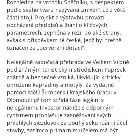
Rozhledna na vrcholu Sněžníku, s despektem
podle svého tvaru nazývaná „mixér“, už z větší
části stojí. Projekt a výstavbu provází
obcházení předpisů a lhaní o klíčových
parametrech, zejména v režii polské strany,
avšak s příspěvkem té české, jenž byl trefně
označen za „perverzní dotaci“.
Nelegálně započatá přehrada ve Velkém Vrbně
pod známým turistickým střediskem Paprsek
zdárně a bezpečně vzniká, likvidujíc kriticky
ohrožené kapradiny a motýly. Za vydatné
pomoci MěÚ Šumperk i krajského úřadu v
Olomouci přitom střídá fáze legální s
nelegálními. Investor nádrže s odporným
cynismem prohlašuje zasněžování svých
přilehlých sjezdovek za pouhý sekundární účel
stavby, zatímco primárním účelem má být