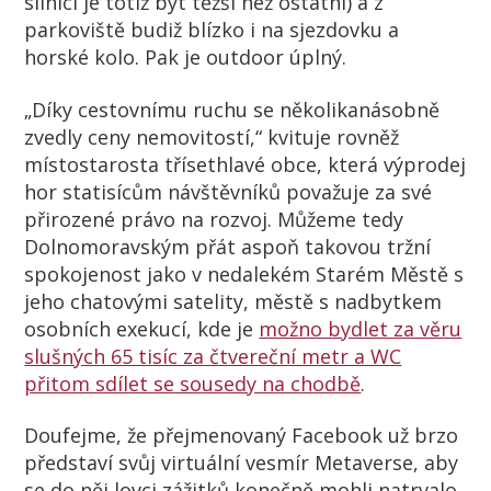
silnici je totiž být těžší než ostatní) a z
parkoviště budiž blízko i na sjezdovku a
horské kolo. Pak je outdoor úplný.
„Díky cestovnímu ruchu se několikanásobně
zvedly ceny nemovitostí,“ kvituje rovněž
místostarosta třísethlavé obce, která výprodej
hor statisícům návštěvníků považuje za své
přirozené právo na rozvoj. Můžeme tedy
Dolnomoravským přát aspoň takovou tržní
spokojenost jako v nedalekém Starém Městě s
jeho chatovými satelity, městě s nadbytkem
osobních exekucí, kde je
možno bydlet za věru
slušných 65 tisíc za čtvereční metr a WC
přitom sdílet se sousedy na chodbě
.
Doufejme, že přejmenovaný Facebook už brzo
představí svůj virtuální vesmír Metaverse, aby
se do něj lovci zážitků konečně mohli natrvalo