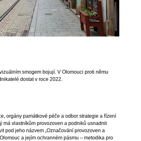
s vizuálním smogem bojují. V Olomouci proti němu
dnikatelé dostat v roce 2022.
e, orgány památkové péče a odbor strategie a řízení
rý má vlastníkům provozoven a podniků usnadnit
tavit pod jeho názvem „Označování provozoven a
 Olomouc a jejím ochranném pásmu – metodika pro