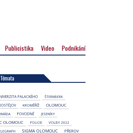
Publicistika
Video
Podnikání
Témata
NIVERZITA PALACKÉHO
ŠTERNBERK
OLOMOUC
ROSTĚJOV
KROMĚŘÍŽ
POVODNĚ
RMÁDA
JESENÍKY
C OLOMOUC
POLICIE
VOLBY 2022
SIGMA OLOMOUC
PŘEROV
ELEGRAPH