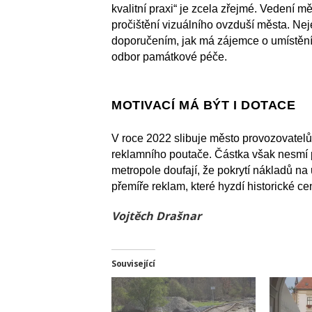
kvalitní praxi“ je zcela zřejmé. Vedení 
pročištění vizuálního ovzduší města. Ne
doporučením, jak má zájemce o umístění 
odbor památkové péče.
MOTIVACÍ MÁ BÝT I DOTACE
V roce 2022 slibuje město provozovatel
reklamního poutače. Částka však nesmí p
metropole doufají, že pokrytí nákladů n
přemíře reklam, které hyzdí historické c
Vojtěch Drašnar
Související