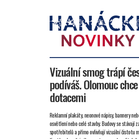
Hanácké
novinky
Vizuální smog trápí č
podíváš. Olomouc chce 
dotacemi
Reklamní plakáty, neonové nápisy, bannery neb
osvětlení nebo celé stavby. Budovy se stávají 
spotřebitelů a přímo ovlivňují vizuální čistot