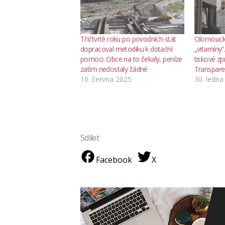
Třičtvrtě roku po povodních stát
Olomoucká
dopracoval metodiku k dotační
„vitamíny
pomoci. Obce na to čekaly, peníze
tiskové zpr
zatím nedostaly žádné
Transparen
10. června 2025
30. ledna
Sdílet
Facebook
X