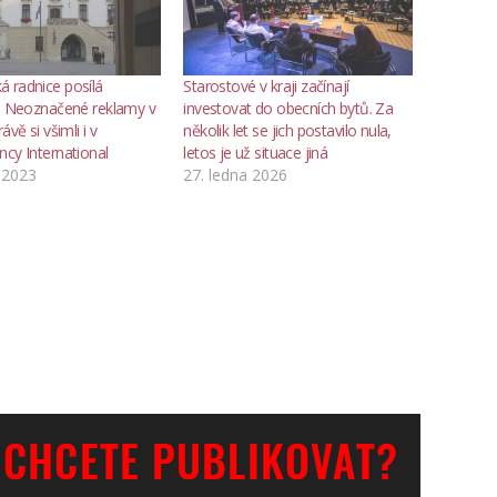
 radnice posílá
Starostové v kraji začínají
“. Neoznačené reklamy v
investovat do obecních bytů. Za
ávě si všimli i v
několik let se jich postavilo nula,
cy International
letos je už situace jiná
 2023
27. ledna 2026