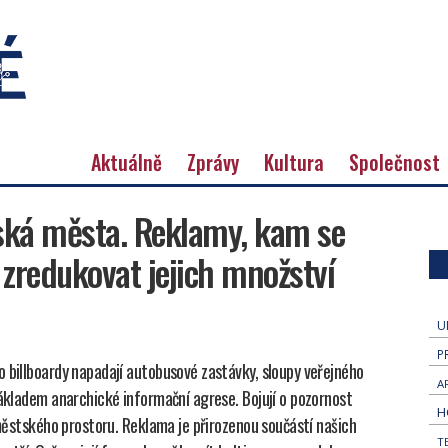
Aktuálně
Zprávy
Kultura
Společnost
eská města. Reklamy, kam se
zredukovat jejich množství
U
P
o billboardy napadají autobusové zastávky, sloupy veřejného
A
základem anarchické informační agrese. Bojují o pozornost
H
u městského prostoru. Reklama je přirozenou součástí našich
T