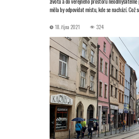
životů a do veřejného prostoru neodmyslitelně 
měla by odpovídat místu, kde se nachází. Což s
Datum
18. října 2021
324
příspěvku