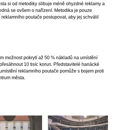
města si od metodiky slibuje méně ohyzdné reklamy a
jedná se ovšem o nařízení. Metodika je pouze
reklamního poutače postupovat, aby jej schválil
ům možnost pokrytí až 50 % nákladů na umístění
řesáhnout 10 tisíc korun. Představitelé hanácké
a umístění reklamního poutače pomůže s bojem proti
entrum města.