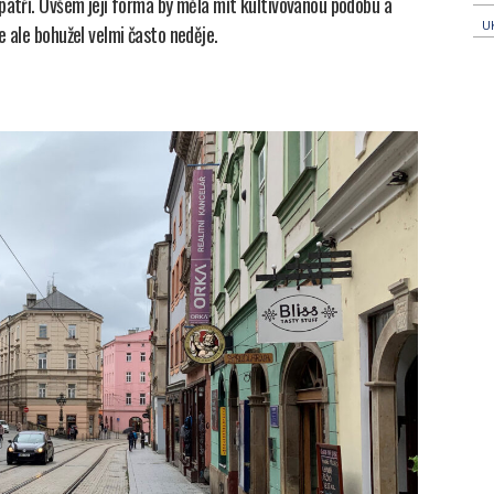
patří. Ovšem její forma by měla mít kultivovanou podobu a
U
e ale bohužel velmi často neděje.