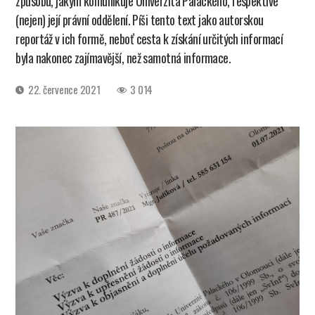
způsobu, jakým komunikuje Univerzita Palackého, respektive
(nejen) její právní oddělení. Píši tento text jako autorskou
reportáž v ich formě, neboť cesta k získání určitých informací
byla nakonec zajímavější, než samotná informace.
Datum
22. července 2021
3 014
příspěvku