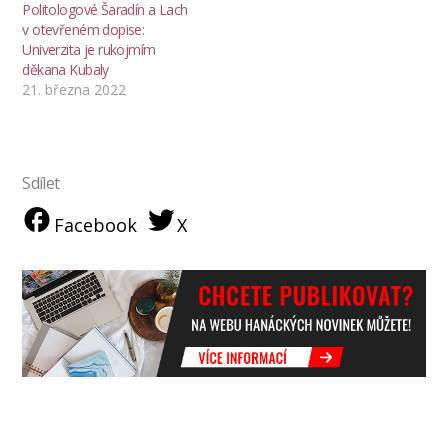
Politologové Šaradín a Lach
v otevřeném dopise:
Univerzita je rukojmím
děkana Kubaly
21. března 2022
Sdílet
Facebook
X