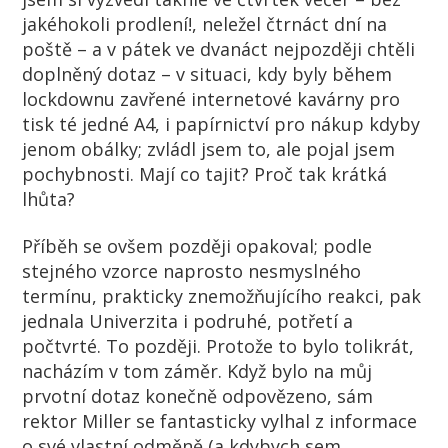
jakéhokoli prodlení!, neležel čtrnáct dní na
poště – a v pátek ve dvanáct nejpozději chtěli
doplněný dotaz – v situaci, kdy byly během
lockdownu zavřené internetové kavárny pro
tisk té jedné A4, i papírnictví pro nákup kdyby
jenom obálky; zvládl jsem to, ale pojal jsem
pochybnosti. Mají co tajit? Proč tak krátká
lhůta?
Příběh se ovšem později opakoval; podle
stejného vzorce naprosto nesmyslného
termínu, prakticky znemožňujícího reakci, pak
jednala Univerzita i podruhé, potřetí a
počtvrté. To později. Protože to bylo tolikrát,
nacházím v tom záměr. Když bylo na můj
prvotní dotaz konečně odpovězeno, sám
rektor Miller se fantasticky vylhal z informace
o své vlastní odměně (a kdybych sem