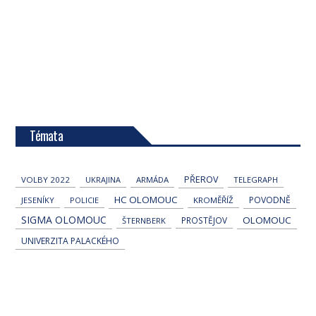
Témata
PŘEROV
VOLBY 2022
UKRAJINA
ARMÁDA
TELEGRAPH
HC OLOMOUC
POVODNĚ
JESENÍKY
POLICIE
KROMĚŘÍŽ
SIGMA OLOMOUC
OLOMOUC
PROSTĚJOV
ŠTERNBERK
UNIVERZITA PALACKÉHO