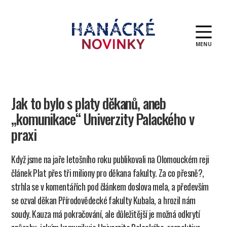
MENU
Hanácké
novinky
Jak to bylo s platy děkanů, aneb
„komunikace“ Univerzity Palackého v
praxi
Když jsme na jaře letošního roku publikovali na Olomouckém reji
článek Plat přes tři miliony pro děkana fakulty. Za co přesně?,
strhla se v komentářích pod článkem doslova mela, a především
se ozval děkan Přírodovědecké fakulty Kubala, a hrozil nám
soudy. Kauza má pokračování, ale důležitější je možná odkrytí