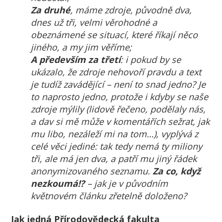
Za druhé
, máme zdroje, původně dva,
dnes už tři, velmi věrohodné a
obeznámené se situací, které říkají něco
jiného, a my jim věříme;
A především za třetí
: i pokud by se
ukázalo, že zdroje nehovoří pravdu a text
je tudíž zavádějící – není to snad jedno? Je
to naprosto jedno, protože i kdyby se naše
zdroje mýlily (lidově řečeno, podělaly nás,
a dav si mě může v komentářích sežrat, jak
mu libo, nezáleží mi na tom…), vyplývá z
celé věci jediné: tak tedy nemá ty miliony
tři, ale má jen dva, a patří mu jiný řádek
anonymizovaného seznamu.
Za co, když
nezkoumá!?
– jak je v původním
květnovém článku zřetelně doloženo?
Jak jedná Přírodovědecká fakulta