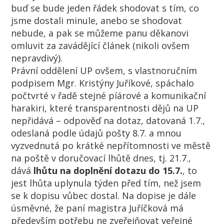
buď se bude jeden řádek shodovat s tím, co
jsme dostali minule, anebo se shodovat
nebude, a pak se můžeme panu děkanovi
omluvit za zavádějící článek (nikoli ovšem
nepravdivý).
Právní oddělení UP ovšem, s vlastnoručním
podpisem Mgr. Kristýny Juříkové, spáchalo
počtvrté v řadě stejné píárové a komunikační
harakiri, které transparentnosti dějů na UP
nepřidává – odpověď na dotaz, datovaná 1.7.,
odeslaná podle údajů pošty 8.7. a mnou
vyzvednutá po krátké nepřítomnosti ve městě
na poště v doručovací lhůtě dnes, tj. 21.7.,
dává
lhůtu na doplnění dotazu do 15.7.
, to
jest lhůta uplynula týden před tím, než jsem
se k dopisu vůbec dostal. Na dopise je dále
úsměvné, že paní magistra Juříčková má
především potřebu ne zveřejňovat veřejné