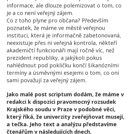
informace, ale dlouze polemizovat o tom, co
je a co není veřejný zájem.
Co z toho plyne pro občana? Především
poznatek, že máme ve městě veřejnou
instituci, která je informačně zabetonovaná,
neexistuje přes ni veřejná kontrola, někteří
akademičtí funkcionáři mají ročně víc, než
prezident republiky, a jakýkoli pokus
nahlédnout pod pokličku končí šikanózními
termíny a úsměvnými esejemi o tom, co oni
sami považují za veřejný zájem.
Jako malé post scriptum dodám, že máme v
redakci k dispozici pravomocný rozsudek
Krajského soudu v Praze v podobné věci,
který říká, že univerzity zveřejňovat musejí,
a tečka. Jeho text a analýzu představíme
čtenářům v následujících dnech.