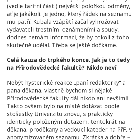
(vedle tarifní části) největší položkou odměny,
ať je jakákoli. Je jedno, který řádek na seznamu
mu patří. Kubala vzápětí začal vyhrožovat
vydavateli trestními oznámeními a soudy,
dodnes nemám informaci, že by cokoli z toho
skutečně udělal. Třeba se ještě dočkáme.
Celá kauza do trpkého konce. Jak je to tedy
na Přírodovědecké fakultě?
Nikdo neví
Nebýt hysterické reakce „paní redaktorky“ a
pana děkana, vlastně bychom si nějaké
Přírodovědecké fakulty dál nikdo ani nevšimli.
Takto ovšem bylo na místě dotázat podle
stošestky Univerzitu znovu, s prakticky
identicky položeným dotazem, tentokrát na
děkana, proděkany a vedoucí kateder na PřF, v
anonymizovaném seznamu. Zkrátka a dobře –