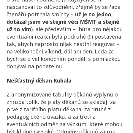
nascanoval to zdůvodnění, zřejmě by se řada
čtenářů potrhala smíchy –
už je to jedno,
dotázal jsem ve stejné věci MŠMT a stejně
už to vím
), ale především – lhůta pro nějakou
eventuální reakci byla podruhé (!!) postavena
tak, abych naprosto nijak nestihl reagovat –
na velikonoční víkend, dál ani den. Leda že
bych se o velikonočním pondělí s pomlázkou
dobýval na podatelnu.
Nešťastný děkan Kubala
Z anonymizované tabulky děkanů vyplynulo
zhruba tolik, že platy děkanů se skládají za
prvé z tarifního platu děkana, za druhé z
pedagogického úvazku, a za třetí z
eventuálních odměn za výzkum, které mohou
být klidně i vysoké. Odměny děkanů za rok