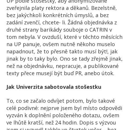
UP podle stošestky, aby anonymizovaně
zveřejnila platy rektora a děkanů. Bezelstně,
bez jakýchkoli konkrétních úmyslů, a bez
zadání zvenčí, chcete- li. Žádná objednávka z
druhé strany barikády souboje o CATRIN v
tom nebyla. V ovzduší, které v těchto měsících
na UP panuje, ovšem nutně někoho muselo
napadnout, že to přesně takto musí být!, jak
jinak by to taky bylo. Ono se tady zřejmě jinak,
než na objednávku, nepracuje, a publikované
texty přece musejí být buď PR, anebo útok.
Jak Univerzita sabotovala stošestku
To, co se začalo odvíjet potom, bylo takové
celé podivné: nejprve jsem byl místo odpovědi
vyzván k doplnění položeného dotazu, ovšem
ve lhůtě kratší, než 24 hodin. Dopis s výzvou
jsem si vyzvedl takhle ve čtvrtek večer – bez