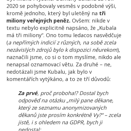
2020 se pohybovaly vesměs v podobné výši,
kromě jednoho, který byl uletěný na
tři
miliony veřejných peněz.
Ovšem: nikde v
textu nebylo explicitně napsáno, že „Kubala
má tři miliony“. Ono tomu ledacos nasvědčuje
(
a nepřímých indicií z různých, na sobě zcela
nezávislých zdrojů bylo k dispozici něurekom
),
naznačili jsme, co si o tom myslíme, nikdo ale
nenapsal oznamovací větu. Za druhé – ne,
nedotázali jsme Kubalu, jak bylo v
komentářích vytýkáno, a to ze tří důvodů:
Za prvé
, proč proboha!? Dostal bych
odpověď na otázku „milý pane děkane,
který ze seznamu anonymizovaných
děkanů jste prosím konkrétně Vy?“ – zcela
jistě, i s ohledem na GDPR, bych ji
nedostal;