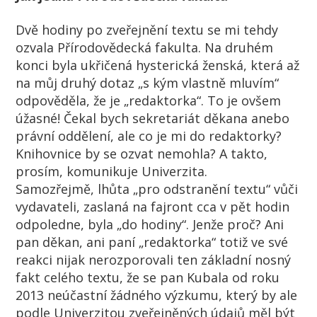
Dvě hodiny po zveřejnění textu se mi tehdy
ozvala Přírodovědecká fakulta. Na druhém
konci byla ukřičená hysterická ženská, která až
na můj druhý dotaz „s kým vlastně mluvím“
odpověděla, že je „redaktorka“. To je ovšem
úžasné! Čekal bych sekretariát děkana anebo
právní oddělení, ale co je mi do redaktorky?
Knihovnice by se ozvat nemohla? A takto,
prosím, komunikuje Univerzita.
Samozřejmě, lhůta „pro odstranění textu“ vůči
vydavateli, zaslaná na fajront cca v pět hodin
odpoledne, byla „do hodiny“. Jenže proč? Ani
pan děkan, ani paní „redaktorka“ totiž ve své
reakci nijak nerozporovali ten základní nosný
fakt celého textu, že se pan Kubala od roku
2013 neúčastní žádného výzkumu, který by ale
podle Univerzitou zveřejněných údajů měl být