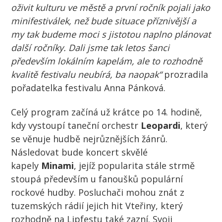
oživit kulturu ve městě a první ročník pojali jako
minifestiválek, než bude situace příznivější a
my tak budeme moci s jistotou naplno plánovat
další ročníky. Dali jsme tak letos šanci
především lokálním kapelám, ale to rozhodně
kvalitě festivalu neubírá, ba naopak“
prozradila
pořadatelka festivalu Anna Pánková.
Celý program začíná už krátce po 14. hodině,
kdy vystoupí taneční orchestr
Leopardi
, který
se věnuje hudbě nejrůznějších žánrů.
Následovat bude koncert skvělé
kapely
Minami
, jejíž popularita stále strmě
stoupá především u fanoušků populární
rockové hudby. Posluchači mohou znát z
tuzemských rádií jejich hit Vteřiny, který
rozhodně na Lipfestu také zazní. Svoji