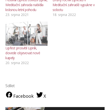
Meditační zahrada nabídla
Meditační zahradě vypukne v
krásnou letní pohodu
sobotu
23. srpna 2021
18. srpna 2022
Lipfest prosvítil Lipník,
dovede objevovat nové
kapely
20. srpna 2022
Sdílet
Facebook
X