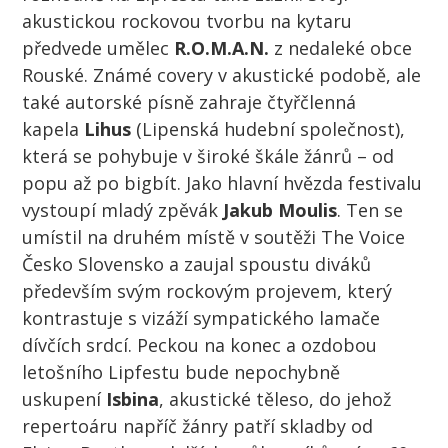
akustickou rockovou tvorbu na kytaru
předvede umělec
R.O.M.A.N.
z nedaleké obce
Rouské. Známé covery v akustické podobě, ale
také autorské písně zahraje čtyřčlenná
kapela
Lihus
(Lipenská hudební společnost),
která se pohybuje v široké škále žánrů – od
popu až po bigbít. Jako hlavní hvězda festivalu
vystoupí mladý zpěvák
Jakub Moulis
. Ten se
umístil na druhém místě v soutěži The Voice
Česko Slovensko a zaujal spoustu diváků
především svým rockovým projevem, který
kontrastuje s vizáží sympatického lamače
dívčích srdcí. Peckou na konec a ozdobou
letošního Lipfestu bude nepochybně
uskupení
Isbina
, akustické těleso, do jehož
repertoáru napříč žánry patří skladby od