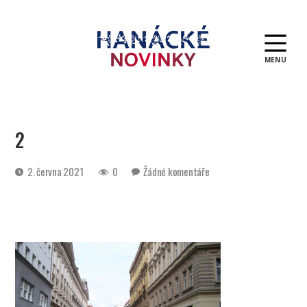
MENU
Hanácké
novinky
2
Datum
u
2. června 2021
0
Žádné komentáře
příspěvku
textu
s
názvem
2