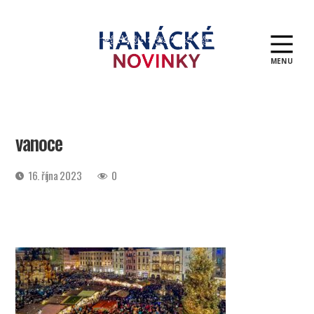
MENU
Hanácké
novinky
vanoce
Datum
16. října 2023
0
příspěvku