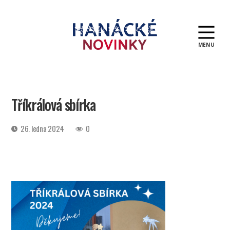
MENU
Hanácké
novinky
Tříkrálová sbírka
Datum
26. ledna 2024
0
příspěvku