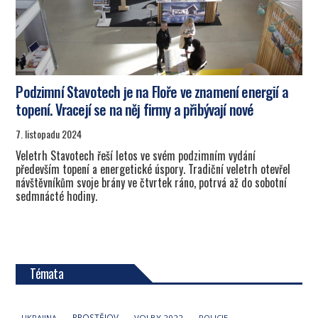
Podzimní Stavotech je na Floře ve znamení energií a
topení. Vracejí se na něj firmy a přibývají nové
7. listopadu 2024
Veletrh Stavotech řeší letos ve svém podzimním vydání
především topení a energetické úspory. Tradiční veletrh otevřel
návštěvníkům svoje brány ve čtvrtek ráno, potrvá až do sobotní
sedmnácté hodiny.
Témata
PROSTĚJOV
UKRAJINA
VOLBY 2022
POLICIE