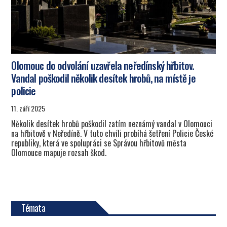
Olomouc do odvolání uzavřela neředínský hřbitov.
Vandal poškodil několik desítek hrobů, na místě je
policie
11. září 2025
Několik desítek hrobů poškodil zatím neznámý vandal v Olomouci
na hřbitově v Neředíně. V tuto chvíli probíhá šetření Policie České
republiky, která ve spolupráci se Správou hřbitovů města
Olomouce mapuje rozsah škod.
Témata