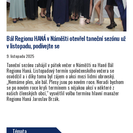
Bál Regionu HANÁ v Náměšti otevřel taneční sezónu už
v listopadu, podívejte se
9. listopadu 2025
Taneční sezónu zahájil v pátek večer v Náměšti na Hané Bál
Regionu Haná. Listopadový termín společenského večera se
osvědčil a i díky tomu byl zájem o akci mezi lidmi obrovský.
„Nemáme ples, ale bál. Plesy jsou po novém roce. Neradi bychom
se po novém roce kryli termínem s nějakou akcí v některé z
našich členských obcí,“ vysvětlil volbu termínu hlavní manažer
Regionu Haná Jaroslav Brzák.
Témata