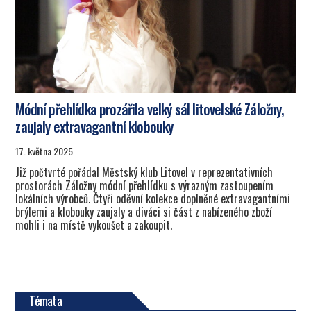
Módní přehlídka prozářila velký sál litovelské Záložny,
zaujaly extravagantní klobouky
17. května 2025
Již počtvrté pořádal Městský klub Litovel v reprezentativních
prostorách Záložny módní přehlídku s výrazným zastoupením
lokálních výrobců. Čtyři oděvní kolekce doplněné extravagantními
brýlemi a klobouky zaujaly a diváci si část z nabízeného zboží
mohli i na místě vykoušet a zakoupit.
Témata