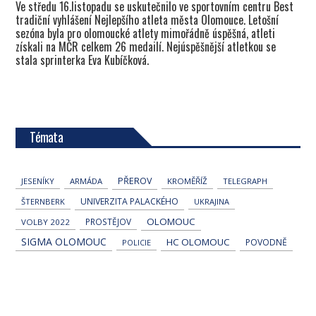
Ve středu 16.listopadu se uskutečnilo ve sportovním centru Best
tradiční vyhlášení Nejlepšího atleta města Olomouce. Letošní
sezóna byla pro olomoucké atlety mimořádně úspěšná, atleti
získali na MČR celkem 26 medailí. Nejúspěšnější atletkou se
stala sprinterka Eva Kubíčková.
Témata
PŘEROV
JESENÍKY
ARMÁDA
KROMĚŘÍŽ
TELEGRAPH
UNIVERZITA PALACKÉHO
ŠTERNBERK
UKRAJINA
OLOMOUC
PROSTĚJOV
VOLBY 2022
SIGMA OLOMOUC
HC OLOMOUC
POVODNĚ
POLICIE