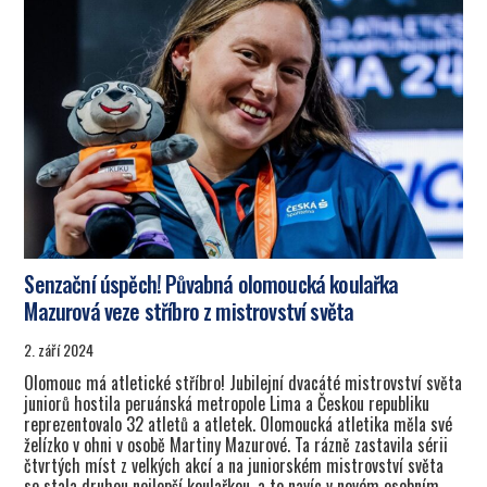
Senzační úspěch! Půvabná olomoucká koulařka
Mazurová veze stříbro z mistrovství světa
2. září 2024
Olomouc má atletické stříbro! Jubilejní dvacáté mistrovství světa
juniorů hostila peruánská metropole Lima a Českou republiku
reprezentovalo 32 atletů a atletek. Olomoucká atletika měla své
želízko v ohni v osobě Martiny Mazurové. Ta rázně zastavila sérii
čtvrtých míst z velkých akcí a na juniorském mistrovství světa
se stala druhou nejlepší koulařkou, a to navíc v novém osobním