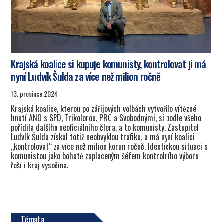
Krajská koalice si kupuje komunisty, kontrolovat ji má
nyní Ludvík Šulda za více než milion ročně
13. prosince 2024
Krajská koalice, kterou po zářijových volbách vytvořilo vítězné
hnutí ANO s SPD, Trikolorou, PRO a Svobodnými, si podle všeho
pořídila dalšího neoficiálního člena, a to komunisty. Zastupitel
Ludvík Šulda získal totiž neobvyklou trafiku, a má nyní koalici
„kontrolovat“ za více než milion korun ročně. Identickou situaci s
komunistou jako bohatě zaplaceným šéfem kontrolního výboru
řeší i kraj vysočina.
Témata