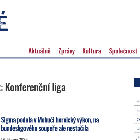
Aktuálně
Zprávy
Kultura
Společnost
:
Konferenční liga
H
K
Sigma podala v Mohuči heroický výkon, na
O
bundesligového soupeře ale nestačila
U
J
19. března 2026