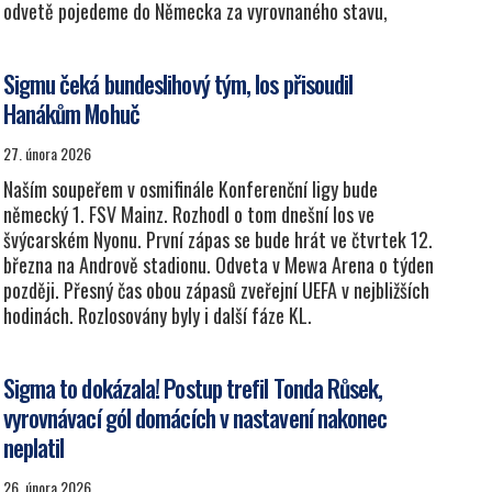
odvetě pojedeme do Německa za vyrovnaného stavu,
Sigmu čeká bundeslihový tým, los přisoudil
Hanákům Mohuč
27. února 2026
Naším soupeřem v osmifinále Konferenční ligy bude
německý 1. FSV Mainz. Rozhodl o tom dnešní los ve
švýcarském Nyonu. První zápas se bude hrát ve čtvrtek 12.
března na Andrově stadionu. Odveta v Mewa Arena o týden
později. Přesný čas obou zápasů zveřejní UEFA v nejbližších
hodinách. Rozlosovány byly i další fáze KL.
Sigma to dokázala! Postup trefil Tonda Růsek,
vyrovnávací gól domácích v nastavení nakonec
neplatil
26. února 2026