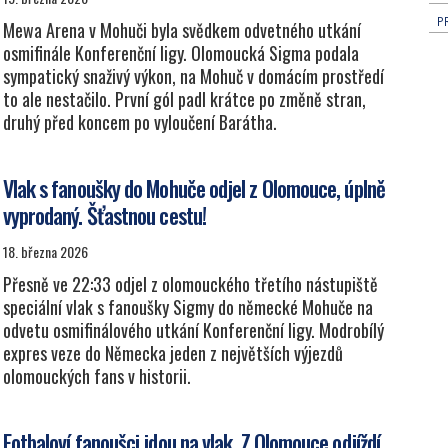
P
Mewa Arena v Mohuči byla svědkem odvetného utkání
osmifinále Konferenční ligy. Olomoucká Sigma podala
sympatický snaživý výkon, na Mohuč v domácím prostředí
to ale nestačilo. První gól padl krátce po změně stran,
druhý před koncem po vyloučení Barátha.
Vlak s fanoušky do Mohuče odjel z Olomouce, úplně
vyprodaný. Šťastnou cestu!
18. března 2026
Přesně ve 22:33 odjel z olomouckého třetího nástupiště
speciální vlak s fanoušky Sigmy do německé Mohuče na
odvetu osmifinálového utkání Konferenční ligy. Modrobílý
expres veze do Německa jeden z největších výjezdů
olomouckých fans v historii.
Fotbaloví fanoušci jdou na vlak. Z Olomouce odjíždí