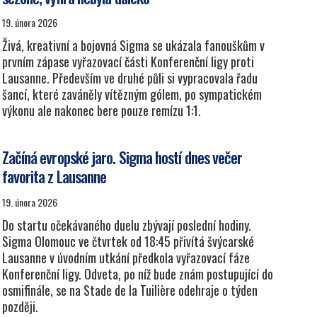
19. února 2026
Živá, kreativní a bojovná Sigma se ukázala fanouškům v
prvním zápase vyřazovací části Konferenční ligy proti
Lausanne. Především ve druhé půli si vypracovala řadu
šancí, které zaváněly vítězným gólem, po sympatickém
výkonu ale nakonec bere pouze remízu 1:1.
Začíná evropské jaro. Sigma hostí dnes večer
favorita z Lausanne
19. února 2026
Do startu očekávaného duelu zbývají poslední hodiny.
Sigma Olomouc ve čtvrtek od 18:45 přivítá švýcarské
Lausanne v úvodním utkání předkola vyřazovací fáze
Konferenční ligy. Odveta, po níž bude znám postupující do
osmifinále, se na Stade de la Tuilière odehraje o týden
později.