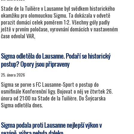
Stade de la Tuilière v Lausanne byl svědkem historického
okamžiku pro olomouckou Sigmu. Ta dokázala v odvetě
porazit domácí celek poměrem 1:2. Všechny góly padly
ještě v prvním poločase, vyrovnání domácích v nastaveném
čase odvolal VAR,
Sigma odletěla do Lausanne. Podaří se historický
postup? Opory jsou připraveny
25. února 2026
Sigma se porve s FC Lausanne-Sport o postup do
osmifinále Konferenční ligy. Bojovat o něj ve čtvrtek 26.
února od 21:00 na Stade de la Tuilière. Do Švýcarska
Sigma odletěla dnes.
Sigma podala proti Lausanne nejlepší výkon v
sezóně, výhra nebyla daleko