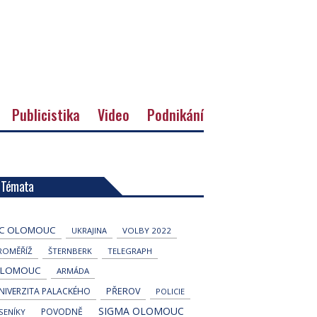
Publicistika
Video
Podnikání
Témata
C OLOMOUC
UKRAJINA
VOLBY 2022
ROMĚŘÍŽ
ŠTERNBERK
TELEGRAPH
LOMOUC
ARMÁDA
NIVERZITA PALACKÉHO
PŘEROV
POLICIE
SIGMA OLOMOUC
POVODNĚ
ESENÍKY