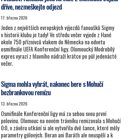
dříve, nezmeškejte odjezd
17. března 2026
Jeden z největších evropských výjezdů fanoušků Sigmy
v historii klubu je tady! Ve středu večer vyjede z Hané
okolo 750 příznivců vlakem do Německa na odvetu
osmifinále UEFA Konferenční ligy. Olomoucký Modrobílý
expres vyrazí z hlavního nádraží krátce po půl jedenácté
večer.
Sigma mohla vyhrát, nakonec bere s Mohučí
bezbrankovou remízu
13. března 2026
Osmifinále Konferenční ligy má za sebou svou první
polovinu. Olomouc na novém trávníku remizovala s Mohučí
0:0, v závěru utkání si ale vytvořila dvě šance, které měly
parametry gólových. Beran ani Baráth ale neuspěli a k