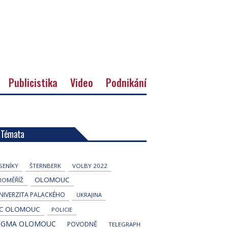
Publicistika
Video
Podnikání
Témata
ESENÍKY
ŠTERNBERK
VOLBY 2022
OLOMOUC
ROMĚŘÍŽ
NIVERZITA PALACKÉHO
UKRAJINA
C OLOMOUC
POLICIE
IGMA OLOMOUC
POVODNĚ
TELEGRAPH