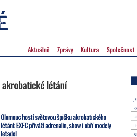
Aktuálně
Zprávy
Kultura
Společnost
:
akrobatické létání
J
K
Olomouc hostí světovou špičku akrobatického
U
létání: EXFC přiváží adrenalin, show i obří modely
H
letadel
S