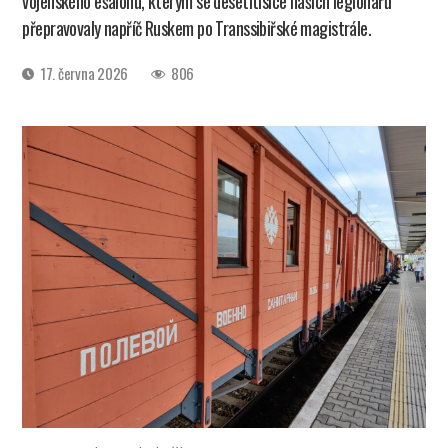
vojenského ešalonu, kterým se desetitisíce našich legionářů
přepravovaly napříč Ruskem po Transsibiřské magistrále.
Datum
17. června 2026
806
příspěvku