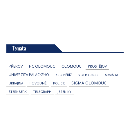
Témata
HC OLOMOUC
OLOMOUC
PŘEROV
PROSTĚJOV
UNIVERZITA PALACKÉHO
KROMĚŘÍŽ
VOLBY 2022
ARMÁDA
SIGMA OLOMOUC
POVODNĚ
UKRAJINA
POLICIE
ŠTERNBERK
TELEGRAPH
JESENÍKY