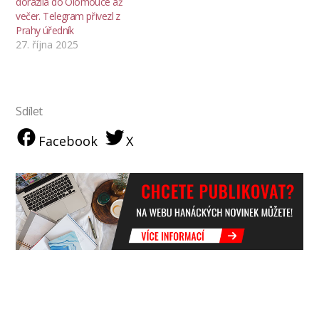
dorazila do Olomouce až
večer. Telegram přivezl z
Prahy úředník
27. října 2025
Sdílet
Facebook
X