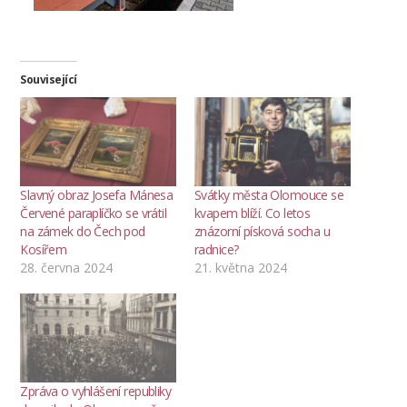
Související
Slavný obraz Josefa Mánesa
Svátky města Olomouce se
Červené paraplíčko se vrátil
kvapem blíží. Co letos
na zámek do Čech pod
znázorní písková socha u
Kosířem
radnice?
28. června 2024
21. května 2024
Zpráva o vyhlášení republiky