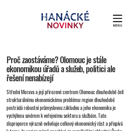
MENU
Hanácké
novinky
Proč zaostáváme? Olomouc je stále
ekonomikou úřadů a služeb, politici ale
řešení nenabízejí
Střední Morava a její přirozené centrum Olomouc dlouhodobě čelí
strukturálnímu ekonomickému problému: region dlouhodobě
postrádá robustní průmyslovou základnu a jeho ekonomika je
vychýlena směrem k veřejnému sektoru a službám. Tato
disproporce výrazně ovlivňuje celkový ekonomický růst a přispívá