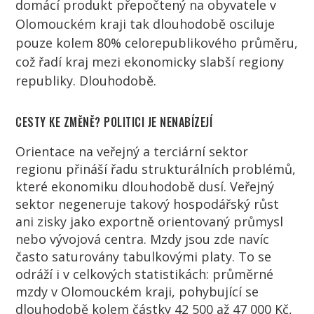
domácí produkt přepočtený na obyvatele v
Olomouckém kraji tak dlouhodobě osciluje
pouze kolem 80% celorepublikového průměru,
což řadí kraj mezi ekonomicky slabší regiony
republiky. Dlouhodobě.
CESTY KE ZMĚNĚ? POLITICI JE NENABÍZEJÍ
Orientace na veřejný a terciární sektor
regionu přináší řadu strukturálních problémů,
které ekonomiku dlouhodobě dusí. Veřejný
sektor negeneruje takový hospodářský růst
ani zisky jako exportně orientovaný průmysl
nebo vývojová centra. Mzdy jsou zde navíc
často saturovány tabulkovými platy. To se
odráží i v celkových statistikách: průměrné
mzdy v Olomouckém kraji, pohybující se
dlouhodobě kolem částky 42 500 až 47 000 Kč,