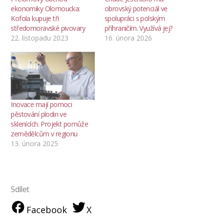
ekonomiky Olomoucka:
obrovský potenciál ve
Kofola kupuje tři
spolupráci s polským
středomoravské pivovary
příhraničím. Využívá jej?
22. listopadu 2023
16. února 2026
Inovace mají pomoci
pěstování plodin ve
sklenících. Projekt pomůže
zemědělcům v regionu
13. února 2025
Sdílet
Facebook
X