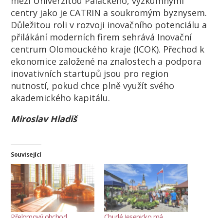
mezi Univerzitou Palackého
, výzkumnými
centry jako je CATRIN
a soukromým byznysem.
Důležitou roli v rozvoji inovačního potenciálu a
přilákání moderních firem sehrává Inovační
centrum Olomouckého kraje (ICOK)
. Přechod k
ekonomice založené na znalostech a podpora
inovativních startupů jsou pro region
nutností, pokud chce plně využít svého
akademického kapitálu.
Miroslav Hladiš
Související
Přelomový obchod
Chudé Jesenicko má