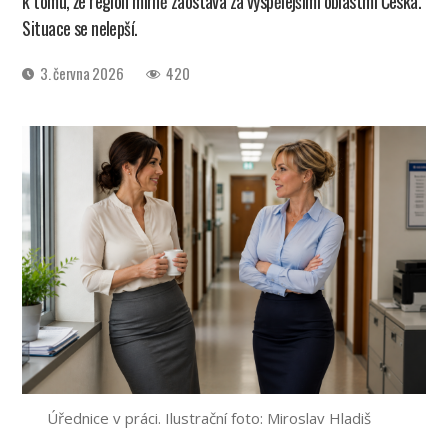
k tomu, že region mírně zaostává za vyspělejšími oblastmi Česka.
Situace se nelepší.
Datum
3. června 2026
420
příspěvku
Úřednice v práci. Ilustrační foto: Miroslav Hladiš