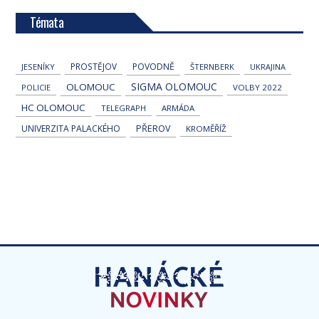
Témata
PROSTĚJOV
POVODNĚ
JESENÍKY
ŠTERNBERK
UKRAJINA
SIGMA OLOMOUC
OLOMOUC
POLICIE
VOLBY 2022
HC OLOMOUC
TELEGRAPH
ARMÁDA
UNIVERZITA PALACKÉHO
PŘEROV
KROMĚŘÍŽ