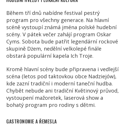
HUDEBNÍ HVĚZDY I LOKÁLNÍ KULTURA
Během tří dnů nabídne festival pestrý
program pro všechny generace. Na hlavní
scéně vystoupí známá jména polské hudební
scény.
V pátek večer zahájí program Oskar
Cyms
.
Sobota bude patřit legendární rockové
skupině Dżem, n
edělní velkolepé finále
obstará populární kapela Ich Troje
.
Kromě hlavní scény bude připravena i vedlejší
scéna (letos pod taktovkou obce Nadziejów),
kde zazní tradiční i moderní taneční hudba.
Chybět nebude ani tradiční Květinový průvod
,
vystoupení mažoretek, laserová show a
bohatý program pro rodiny s dětmi.
GASTRONOMIE A ŘEMESLA