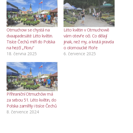
Otmuchow se chystá na
Léto květin v Otmuchowě
dvaapadesáté Léto květin.
vám otevře oči. Co dělají
Tisíce Čechů míří do Polska
jinak, než my, a krutá pravda
na hezčí „Floru“
o olomoucké Floře
18. června 2025
6. července 2025
Příhraniční Otmuchów má
za sebou 51. Léto květin, do
Polska zamířily i tisíce Čechů
8. července 2024