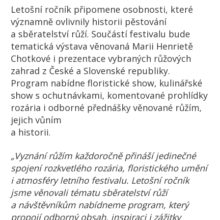
Letošní ročník připomene osobnosti, které
významně ovlivnily historii pěstování
a sběratelství růží. Součástí festivalu bude
tematická výstava věnovaná Marii Henrietě
Chotkové i prezentace vybraných růžových
zahrad z České a Slovenské republiky.
Program nabídne floristické show, kulinářské
show s ochutnávkami, komentované prohlídky
rozária i odborné přednášky věnované růžím,
jejich vůním
a historii.
„Vyznání růžím každoročně přináší jedinečné
spojení rozkvetlého rozária, floristického umění
i atmosféry letního festivalu. Letošní ročník
jsme věnovali tématu sběratelství růží
a návštěvníkům nabídneme program, který
propojí odborný obsah, inspiraci i zážitky