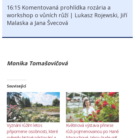
16:15 Komentovaná prohlídka rozária a
workshop o vůních růží | Lukasz Rojewski, Jiří
Malaska a Jana Švecová
Monika Tomašovičová
Související
Vyznání růžím letos
Květinová výstava přinese
připomene osobnosti, které
růži pojmenovanou po Haně
ovlivnily historii pěstování a
Maciuchové. Jakou bude mít