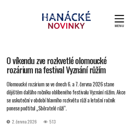
MENU
Hanácké
novinky
O víkendu zve rozkvetlé olomoucké
rozárium na festival Vyznání růžím
Olomoucké rozárium se ve dnech 6. a 7. června 2026 stane
dějištěm dalšího ročníku oblíbeného festivalu Vyznání růžím. Akce
se uskuteční v období hlavního rozkvětu růží a letošní ročník
ponese podtitul „Sběratelé růží“.
Datum
2. června 2026
513
příspěvku