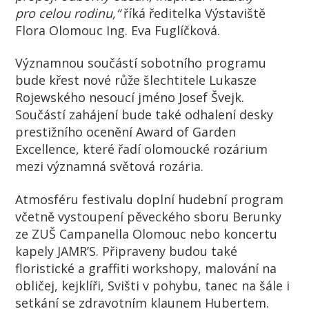
pro celou rodinu,“
říká ředitelka Výstaviště
Flora Olomouc Ing. Eva Fuglíčková.
Významnou součástí sobotního programu
bude křest nové růže šlechtitele Lukasze
Rojewského nesoucí jméno Josef Švejk.
Součástí zahájení bude také odhalení desky
prestižního ocenění Award of Garden
Excellence, které řadí olomoucké rozárium
mezi významná světová rozária.
Atmosféru festivalu doplní hudební program
včetně vystoupení pěveckého sboru Berunky
ze ZUŠ Campanella Olomouc nebo koncertu
kapely JAMR’S. Připraveny budou také
floristické a graffiti workshopy, malování na
obličej, kejklíři, Svišti v pohybu, tanec na šále i
setkání se zdravotním klaunem Hubertem.