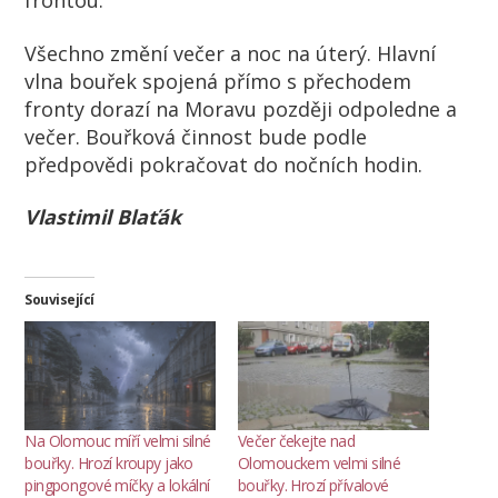
frontou.
Všechno změní večer a noc na úterý. Hlavní
vlna bouřek spojená přímo s přechodem
fronty dorazí na Moravu později odpoledne a
večer
. Bouřková činnost bude podle
předpovědi pokračovat do nočních hodin.
Vlastimil Blaťák
Související
Na Olomouc míří velmi silné
Večer čekejte nad
bouřky. Hrozí kroupy jako
Olomouckem velmi silné
pingpongové míčky a lokální
bouřky. Hrozí přívalové