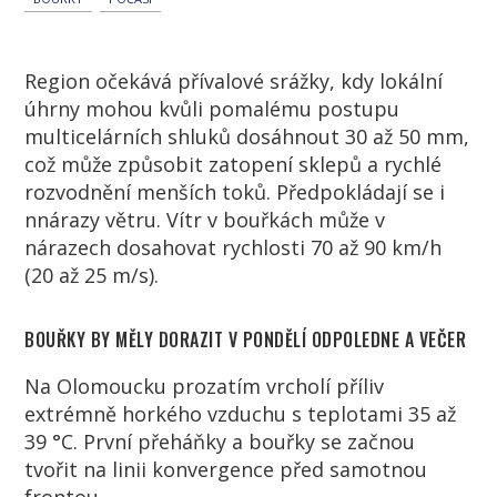
Region očekává přívalové srážky, kdy l
okální
úhrny mohou kvůli pomalému postupu
multicelárních shluků dosáhnout 30 až 50 mm
,
což může způsobit zatopení sklepů a rychlé
rozvodnění menších toků.
Předpokládají se i
nnárazy větru.
Vítr v bouřkách může v
nárazech dosahovat rychlosti 70 až 90 km/h
(20 až 25 m/s).
BOUŘKY BY MĚLY DORAZIT V PONDĚLÍ ODPOLEDNE A VEČER
Na Olomoucku prozatím vrcholí příliv
extrémně horkého vzduchu s teplotami 35 až
39 °C
. První přeháňky a bouřky se začnou
tvořit na linii konvergence před samotnou