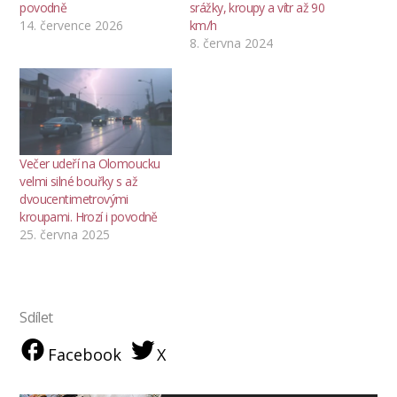
povodně
srážky, kroupy a vítr až 90
14. července 2026
km/h
8. června 2024
Večer udeří na Olomoucku
velmi silné bouřky s až
dvoucentimetrovými
kroupami. Hrozí i povodně
25. června 2025
Sdílet
Facebook
X