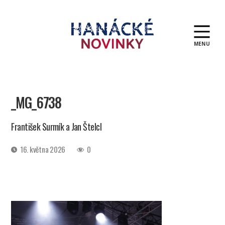
MENU
Hanácké
novinky
_MG_6738
František Surmík a Jan Štelcl
Datum
16. května 2026
0
příspěvku