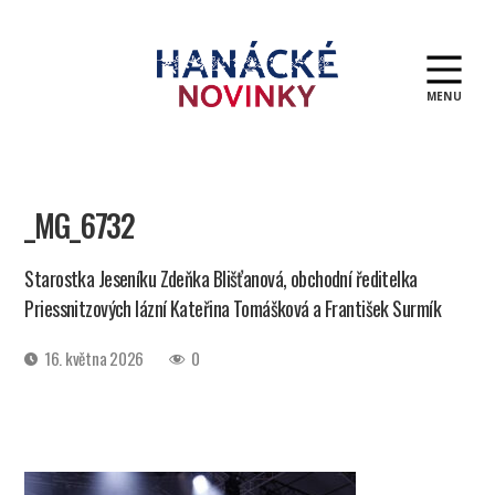
MENU
Hanácké
novinky
_MG_6732
Starostka Jeseníku Zdeňka Blišťanová, obchodní ředitelka
Priessnitzových lázní Kateřina Tomášková a František Surmík
Datum
16. května 2026
0
příspěvku