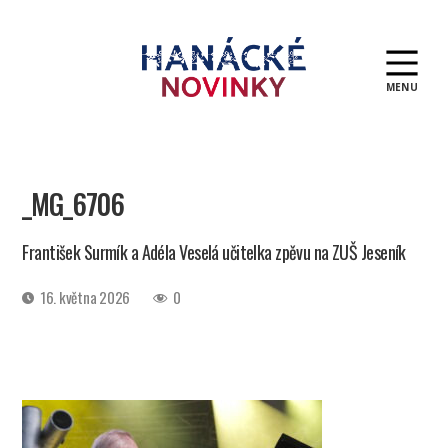
MENU
Hanácké
novinky
_MG_6706
František Surmík a Adéla Veselá učitelka zpěvu na ZUŠ Jeseník
Datum
16. května 2026
0
příspěvku