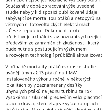
Současně v době zpracování výše uvedené
studie nebyly k dispozici publikované údaje
zabývající se mortalitou ptáků a netopýrů na
větrných či fotovoltaických elektrárnách
v České republice. Dokument proto
představuje aktuální stav poznání vycházející
především ze zahraničních zkušeností, který
bude nutné s postupujícím výzkumem
a rozvojem technologií průběžně aktualizovat.
V případě mortality ptáků evropské studie
uvádějí úhyn až 13 ptáků na 1 MW
instalovaného výkonu ročně, v některých
lokalitách byly zaznamenány desítky
uhynulých ptáků na jednu turbínu za rok.
Vysokému riziku čelí především velcí plachtící
ptáci a dravci, kteří létají ve výšce rotujících
listů turbín. Mezi nejohroženější skupiny patří