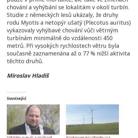
chování a vyhýbání se lokalitám v okolí turbín.
Studie z německých lesů ukázaly, že druhy
rodu Myotis a netopýr ušatý (Plecotus auritus)
vykazovaly vyhýbavé chování vůči větrným
turbínám minimálně do vzdálenosti 450
metrů. Při vysokých rychlostech větru byla
současně zaznamenána až o 77 % nižší aktivita
těchto druhů.
Miroslav Hladiš
Související
Větrníky naruší a poškodí
Kontroverzní větrníky na