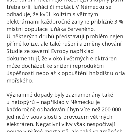
třeba orli, luňáci či motáci. V Německu se
odhaduje, že kvůli kolizím s větrnými
elektrárnami každoročně zahyne přibližně 3 %
místní populace luňáka červeného.
U některých druhů představují problém nejen
přímé kolize, ale také rušení a změny chování.
Studie ze severní Evropy například
dokumentují, že v okolí větrných elektráren
může docházet ke snížení reprodukční
úspěšnosti nebo až k opouštění hnízdišť u orla
mořského.
Významné dopady byly zaznamenány také
u netopýrů – například v Německu je
každoročně odhadován úhyn více než 200 000
jedinců v souvislosti s provozem větrných
elektráren. Negativní vlivy však nespočívají
pouze v přímé mortalitě, ale také ve změnách