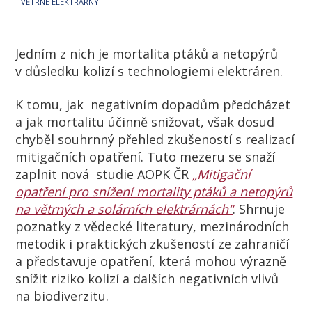
VĚTRNÉ ELEKTRÁRNY
Jedním z nich je mortalita ptáků a netopýrů
v důsledku kolizí s technologiemi elektráren.
K tomu, jak negativním dopadům předcházet
a jak mortalitu účinně snižovat, však dosud
chyběl souhrnný přehled zkušeností s realizací
mitigačních opatření. Tuto mezeru se snaží
zaplnit nová studie AOPK ČR
„Mitigační
opatření pro snížení mortality ptáků a netopýrů
na větrných a solárních elektrárnách“
. Shrnuje
poznatky z vědecké literatury, mezinárodních
metodik i praktických zkušeností ze zahraničí
a představuje opatření, která mohou výrazně
snížit riziko kolizí a dalších negativních vlivů
na biodiverzitu.