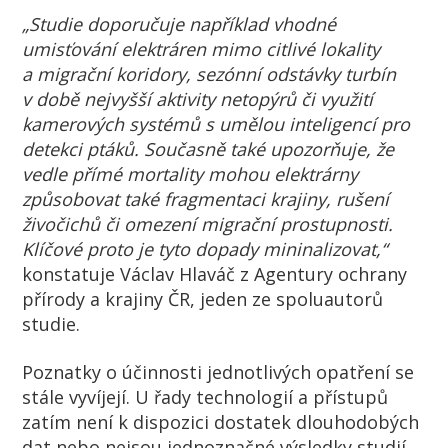
„Studie doporučuje například vhodné
umisťování elektráren mimo citlivé lokality
a migrační koridory, sezónní odstávky turbín
v době nejvyšší aktivity netopýrů či využití
kamerových systémů s umělou inteligencí pro
detekci ptáků. Současně také upozorňuje, že
vedle přímé mortality mohou elektrárny
způsobovat také fragmentaci krajiny, rušení
živočichů či omezení migrační prostupnosti.
Klíčové proto je tyto dopady mininalizovat,“
konstatuje Václav Hlaváč z Agentury ochrany
přírody a krajiny ČR, jeden ze spoluautorů
studie.
Poznatky o účinnosti jednotlivých opatření se
stále vyvíjejí. U řady technologií a přístupů
zatím není k dispozici dostatek dlouhodobých
dat nebo nejsou jednoznačné výsledky studií.