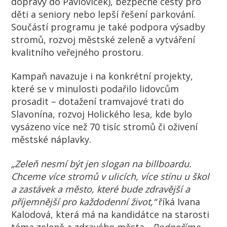
dopravy do Pavloviček), bezpečné cesty pro
děti a seniory nebo lepší řešení parkování.
Součástí programu je také podpora výsadby
stromů, rozvoj městské zeleně a vytváření
kvalitního veřejného prostoru.
Kampaň navazuje i na konkrétní projekty,
které se v minulosti podařilo lidovcům
prosadit – dotažení tramvajové trati do
Slavonína, rozvoj Holického lesa, kde bylo
vysázeno více než 70 tisíc stromů či oživení
městské náplavky.
„Zeleň nesmí být jen slogan na billboardu.
Chceme více stromů v ulicích, více stínu u škol
a zastávek a město, které bude zdravější a
příjemnější pro každodenní život,“
říká Ivana
Kalodová, která má na kandidátce na starosti
téma zeleně a zdravého města.
„Podpoříme