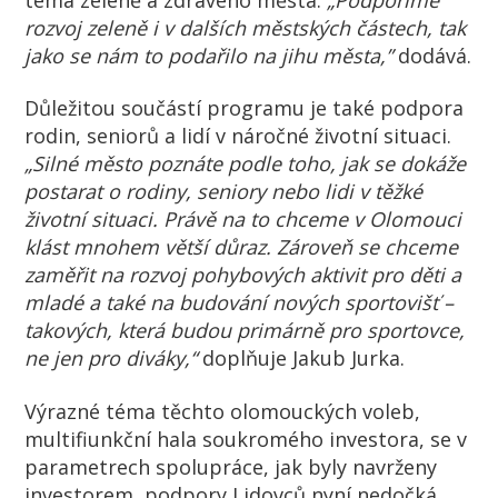
rozvoj zeleně i v dalších městských částech, tak
jako se nám to podařilo na jihu města,”
dodává.
Důležitou součástí programu je také podpora
rodin, seniorů a lidí v náročné životní situaci.
„Silné město poznáte podle toho, jak se dokáže
postarat o rodiny, seniory nebo lidi v těžké
životní situaci. Právě na to chceme v Olomouci
klást mnohem větší důraz. Zároveň se chceme
zaměřit na rozvoj pohybových aktivit pro děti a
mladé a také na budování nových sportovišť –
takových, která budou primárně pro sportovce,
ne jen pro diváky,“
doplňuje Jakub Jurka.
Výrazné téma těchto olomouckých voleb,
multifiunkční hala soukromého investora, se v
parametrech spolupráce, jak byly navrženy
investorem, podpory Lidovců nyní nedočká.