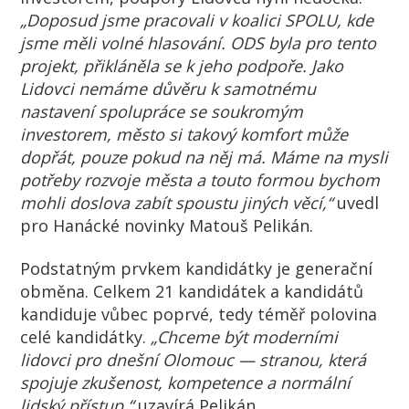
„Doposud jsme pracovali v koalici SPOLU, kde
jsme měli volné hlasování. ODS byla pro tento
projekt, přikláněla se k jeho podpoře. Jako
Lidovci nemáme důvěru k samotnému
nastavení spolupráce se soukromým
investorem, město si takový komfort může
dopřát, pouze pokud na něj má. Máme na mysli
potřeby rozvoje města a touto formou bychom
mohli doslova zabít spoustu jiných věcí,“
uvedl
pro Hanácké novinky Matouš Pelikán.
Podstatným prvkem kandidátky je generační
obměna. Celkem 21 kandidátek a kandidátů
kandiduje vůbec poprvé, tedy téměř polovina
celé kandidátky.
„Chceme být moderními
lidovci pro dnešní Olomouc — stranou, která
spojuje zkušenost, kompetence a normální
lidský přístup,“
uzavírá Pelikán.