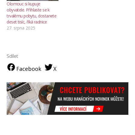
Olomouc si kupuje
obyvatele. Přihlaste se k
trvalému pobytu, dostanete
deset tisíc, říká radnice
27. srpna 2025
Sdílet
Facebook
X