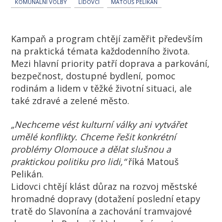
KOMUNÁLNÍ VOLBY
LIDOVCI
MATOUŠ PELIKÁN
Kampaň a program chtějí zaměřit především
na praktická témata každodenního života.
Mezi hlavní priority patří doprava a parkování,
bezpečnost, dostupné bydlení, pomoc
rodinám a lidem v těžké životní situaci, ale
také zdravé a zelené město.
„Nechceme vést kulturní války ani vytvářet
umělé konflikty. Chceme řešit konkrétní
problémy Olomouce a dělat slušnou a
praktickou politiku pro lidi,“
říká Matouš
Pelikán.
Lidovci chtějí klást důraz na rozvoj městské
hromadné dopravy (dotažení poslední etapy
tratě do Slavonína a zachování tramvajové