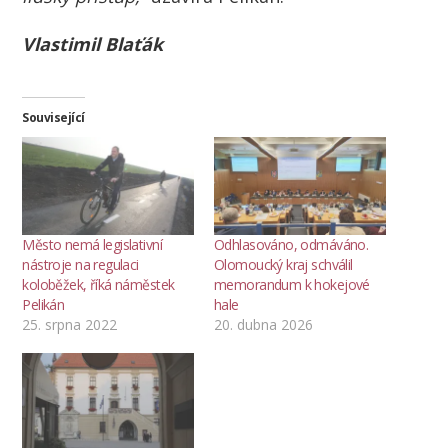
Vlastimil Blaťák
Související
Město nemá legislativní
Odhlasováno, odmáváno.
nástroje na regulaci
Olomoucký kraj schválil
koloběžek, říká náměstek
memorandum k hokejové
Pelikán
hale
25. srpna 2022
20. dubna 2026