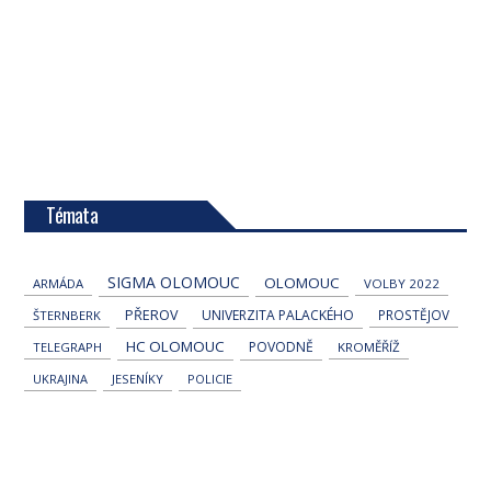
Témata
SIGMA OLOMOUC
OLOMOUC
ARMÁDA
VOLBY 2022
PŘEROV
UNIVERZITA PALACKÉHO
PROSTĚJOV
ŠTERNBERK
HC OLOMOUC
POVODNĚ
TELEGRAPH
KROMĚŘÍŽ
UKRAJINA
JESENÍKY
POLICIE