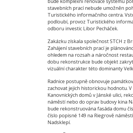
bude komplexní renovace systému poh
stavebních prací nebude umožněn poh
Turistického informačního centra. Vst
podloubí, provoz Turistického inform
odboru investic Libor Pecháček.
Zakázku získala společnost STCH z Brna
Zahájení stavebních prací je plánován
ohledem na rozsah a náročnost resta
dobu rekonstrukce bude objekt zakryt
vizuální charakter této dominanty Vel
Radnice postupně obnovuje památkově
zachovat jejich historickou hodnotu. V
Kanovnických domů v Jánské ulici, re
náměstí nebo do oprav budovy kina Na
bude rekonstruována fasáda domu čís
číslo popisné 149 na Riegrově náměst
Nadsklepí.