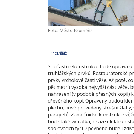
Foto: Město Kroměříž
KROMĚŘÍŽ
Součástí rekonstrukce bude oprava o
truhlářských prvků. Restaurátorské p
prvky vrcholové části věže. Až poté,
pět metrů vysoká nejvyšší část věže, 
nahrazení (v podobě přesných kopií) k
dřevěného kopí. Opraveny budou klem
plechu, nově provedeny střešní žlaby,
parapetů. Zámečnické konstrukce věž
bude také výmalba, revize elektroinstal
spojovacích tyčí. Zpevněno bude i zdiv