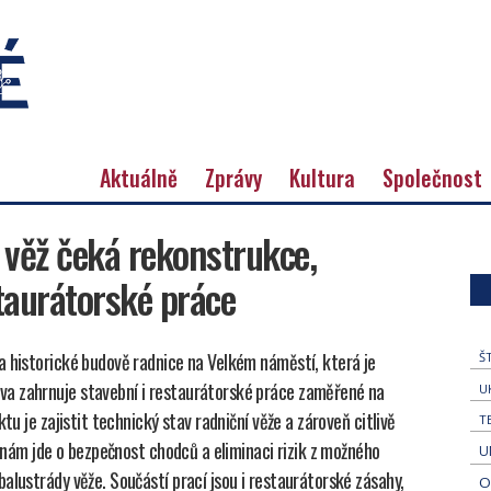
Aktuálně
Zprávy
Kultura
Společnost
 věž čeká rekonstrukce,
staurátorské práce
a historické budově radnice na Velkém náměstí, která je
Š
a zahrnuje stavební i restaurátorské práce zaměřené na
U
tu je zajistit technický stav radniční věže a zároveň citlivě
T
ě nám jde o bezpečnost chodců a eliminaci rizik z možného
U
alustrády věže. Součástí prací jsou i restaurátorské zásahy,
O