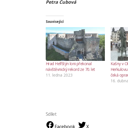
Petra Čubová
Související
Hrad Helfštýn loni překonal
Kašny v Ol
návštěvnický rekord ze 70. let
Herkulovu
11. ledna 2023
čeká opra
16. dubn
Sdílet
Facebook
X