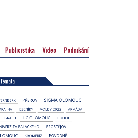
Publicistika
Video
Podnikání
Témata
SIGMA OLOMOUC
PŘEROV
TERNBERK
KRAJINA
JESENÍKY
VOLBY 2022
ARMÁDA
HC OLOMOUC
ELEGRAPH
POLICIE
NIVERZITA PALACKÉHO
PROSTĚJOV
LOMOUC
POVODNĚ
KROMĚŘÍŽ