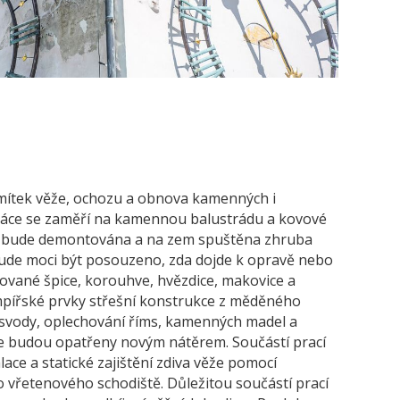
mítek věže, ochozu a obnova kamenných i
ráce se zaměří na kamennou balustrádu a kovové
 co bude demontována a na zem spuštěna zhruba
bude moci být posouzeno, zda dojde k opravě nebo
ované špice, korouhve, hvězdice, makovice a
pířské prvky střešní konstrukce z měděného
 svody, oplechování říms, kamenných madel a
e budou opatřeny novým nátěrem. Součástí prací
ace a statické zajištění zdiva věže pomocí
o vřetenového schodiště. Důležitou součástí prací