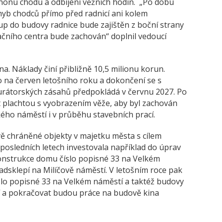
onu chodu a odbíjení věžních hodin. „Po dobu
yb chodců přímo před radnicí ani kolem
up do budovy radnice bude zajištěn z boční strany
ačního centra bude zachován“ doplnil vedoucí
. Náklady činí přibližně 10,5 milionu korun.
o na červen letošního roku a dokončení se s
urátorských zásahů předpokládá v červnu 2027. Po
 plachtou s vyobrazením věže, aby byl zachován
kého náměstí i v průběhu stavebních prací.
 chráněné objekty v majetku města s cílem
 posledních letech investovala například do úprav
konstrukce domu číslo popisné 33 na Velkém
dsklepí na Milíčově náměstí. V letošním roce pak
lo popisné 33 na Velkém náměstí a taktéž budovy
í a pokračovat budou práce na budově kina