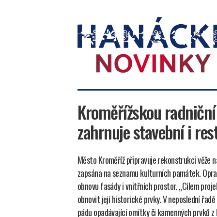
Hanácké
novinky
Kroměřížskou radniční
zahrnuje stavební i re
Město Kroměříž připravuje rekonstrukci věže n
zapsána na seznamu kulturních památek. Oprav
obnovu fasády i vnitřních prostor. „Cílem projek
obnovit její historické prvky. V neposlední řad
pádu opadávající omítky či kamenných prvků z b