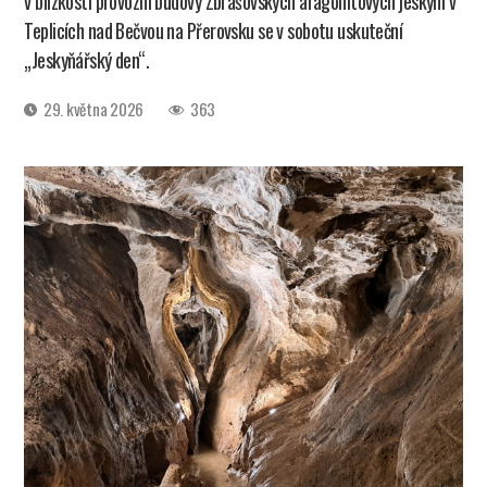
v blízkosti provozní budovy Zbrašovských aragonitových jeskyní v
Teplicích nad Bečvou na Přerovsku se v sobotu uskuteční
„Jeskyňářský den“.
Datum
29. května 2026
363
příspěvku