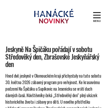
MENU
Hanácké
novinky
Jeskyně Na Špičáku pořádají v sobotu
Středověký den, Zbrašovské Jeskyňářský
den
Hned dvě jeskyně v Olomouckém kraji přichystaly na tuto sobotu
30. května 2026 zábavný program pro veřejnost. Ke krasovému
podzemí Na Špičáku u Supíkovic na Jesenicku se vrátí duch
dávných časů. Návštěvníky čeká „Středověký den“ plný ukázek
historického života i zábavy pro děti. U nového přístřešku