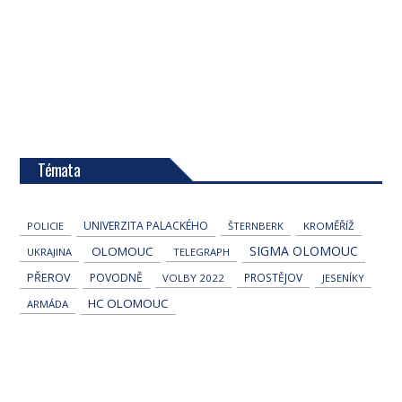
Témata
UNIVERZITA PALACKÉHO
POLICIE
ŠTERNBERK
KROMĚŘÍŽ
SIGMA OLOMOUC
OLOMOUC
UKRAJINA
TELEGRAPH
PŘEROV
POVODNĚ
PROSTĚJOV
VOLBY 2022
JESENÍKY
HC OLOMOUC
ARMÁDA