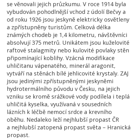
se věnovali jejich průzkumu. V roce 1914 byla
vybudován pohodlnější vchod z údolí Bečvy a
od roku 1926 jsou jeskyně elektricky osvětleny
a zpřístupněny turistům. Celková délka
známých chodeb je 1,4 kilometru, návštěvníci
absolvují 375 metrů. Unikátem jsou kuželovité
raftové stalagmity nebo kulovité povlaky stěn
připomínající koblihy. Vzácná modifikace
uhličitanu vápenatého, minerál aragonit,
vytváří na stěnách bílé jehlicovité krystaly. ZAJ
jsou jedinými zpřístupněnými jeskyněmi
hydrotermálního původu v Česku, na jejich
vzniku se kromě srážkové vody podílela i teplá
uhličitá kyselka, využívaná v sousedních
lázních k léčbě nemocí srdce a krevního
oběhu. Nedaleko leží nejhlubší propast ČR
a nejhlubší zatopená propast světa – Hranická
propast.