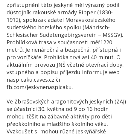
zpřístupnění této jeskyně měl výrazný podíl
důstojník rakouské armády Ripper (1830-
1912), spoluzakladatel Moravskoslezského
sudetského horského spolku (Mährisch-
Schlesischer Sudetengebirgsverein – MSSGV).
Prohlídková trasa v současnosti měří 220
metrů. Je nenáročná a bezpečná, přístupná i
pro vozíčkáře. Prohlídka trvá asi 40 minut. O
aktuálním provozu JNŠ včetně otevírací doby,
vstupného a popisu příjezdu informuje web
naspicaku.caves.cz či
fb.com/jeskynenaspicaku.
Ve Zbrašovských aragonitových jeskyních (ZAJ)
se účastníci 30. května od 9 do 16 hodin
mohou těšit na zábavné aktivity pro děti
předškolního a mladšího školního věku.
Vyzkoušet si mohou různé jeskyňářské