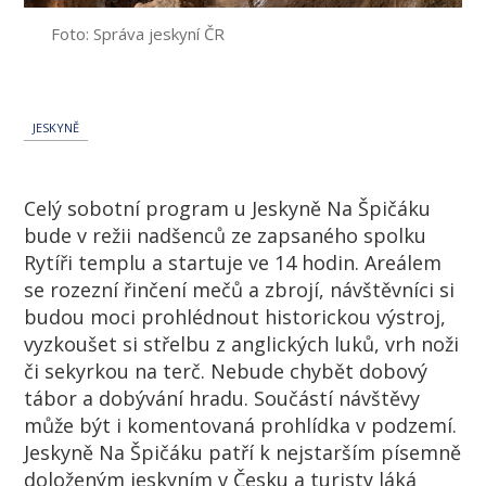
Foto: Správa jeskyní ČR
JESKYNĚ
Celý sobotní program u Jeskyně Na Špičáku
bude v režii nadšenců ze zapsaného spolku
Rytíři templu a startuje ve 14 hodin. Areálem
se rozezní řinčení mečů a zbrojí, návštěvníci si
budou moci prohlédnout historickou výstroj,
vyzkoušet si střelbu z anglických luků, vrh noži
či sekyrkou na terč. Nebude chybět dobový
tábor a dobývání hradu. Součástí návštěvy
může být i komentovaná prohlídka v podzemí.
Jeskyně Na Špičáku patří k nejstarším písemně
doloženým jeskyním v Česku a turisty láká