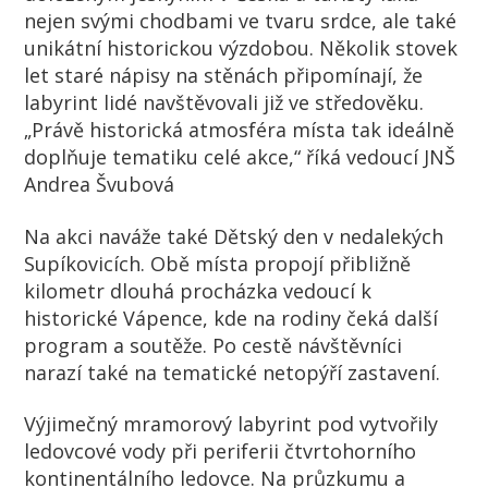
nejen svými chodbami ve tvaru srdce, ale také
unikátní historickou výzdobou. Několik stovek
let staré nápisy na stěnách připomínají, že
labyrint lidé navštěvovali již ve středověku.
„Právě historická atmosféra místa tak ideálně
doplňuje tematiku celé akce,“ říká vedoucí JNŠ
Andrea Švubová
Na akci naváže také Dětský den v nedalekých
Supíkovicích. Obě místa propojí přibližně
kilometr dlouhá procházka vedoucí k
historické Vápence, kde na rodiny čeká další
program a soutěže. Po cestě návštěvníci
narazí také na tematické netopýří zastavení.
Výjimečný mramorový labyrint pod vytvořily
ledovcové vody při periferii čtvrtohorního
kontinentálního ledovce. Na průzkumu a