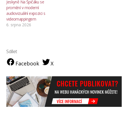
Jeskyně Na Špičáku se
promění v moderní
audiovizuální expozici s
videomappingem
6. srpna 2026
Sdílet
Facebook
X