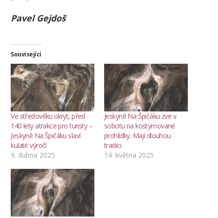
Pavel Gejdoš
Související
Ve středověku úkryt, před
Jeskyně Na Špičáku zve v
140 lety atrakce pro turisty –
sobotu na kostýmované
Jeskyně Na Špičáku slaví
prohlídky. Mají dlouhou
kulaté výročí
tradici
9. dubna 2025
14. května 2025