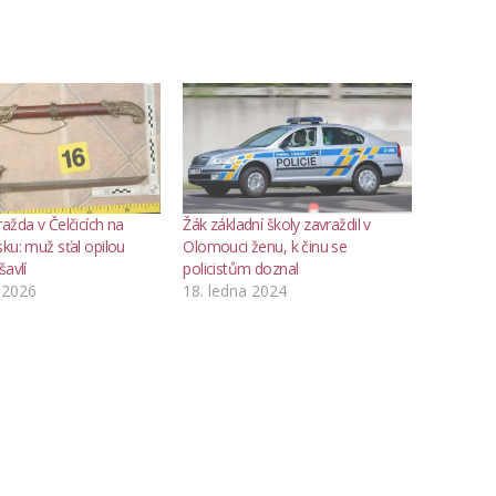
ažda v Čelčicích na
Žák základní školy zavraždil v
ku: muž sťal opilou
Olomouci ženu, k činu se
šavlí
policistům doznal
 2026
18. ledna 2024