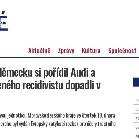
Aktuálně
Zprávy
Kultura
Společnost
ěmecku si pořídil Audi a
eného recidivistu dopadli v
P
U
ovou jednotkou Moravskoslezského kraje ve čtvrtek 19. února
P
erého byl vydán Evropský zatýkací rozkaz pro účely trestního
V
P