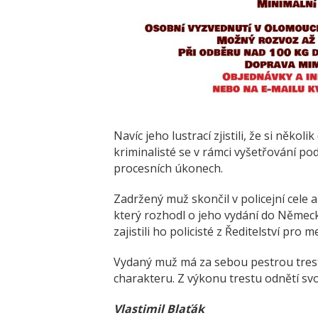
Navíc jeho lustrací zjistili, že si někol
kriminalisté se v rámci vyšetřování po
procesních úkonech.
Zadržený muž skončil v policejní cele
který rozhodl o jeho vydání do Němec
zajistili ho policisté z Ředitelství pro 
Vydaný muž má za sebou pestrou trest
charakteru. Z výkonu trestu odnětí svo
Vlastimil Blaťák