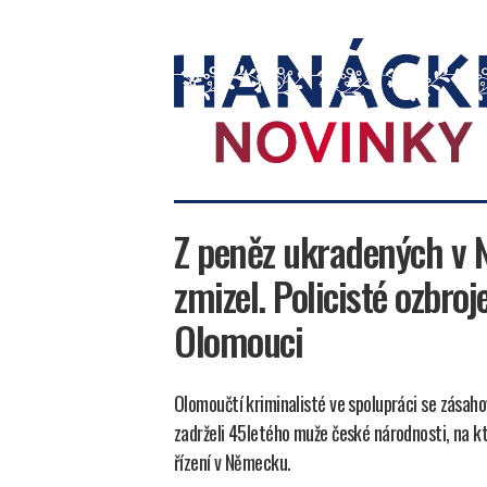
Hanácké
novinky
Z peněz ukradených v N
zmizel. Policisté ozbroj
Olomouci
Olomoučtí kriminalisté ve spolupráci se zásah
zadrželi 45letého muže české národnosti, na kt
řízení v Německu.