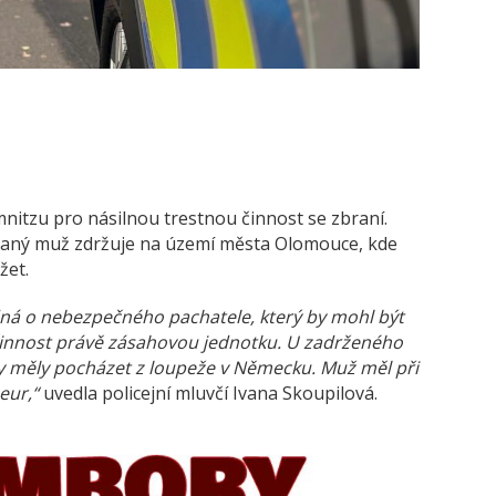
nitzu pro násilnou trestnou činnost se zbraní.
hledaný muž zdržuje na území města Olomouce, kde
žet.
edná o nebezpečného pachatele, který by mohl být
učinnost právě zásahovou jednotku. U zadrženého
 by měly pocházet z loupeže v Německu. Muž měl při
eur,“
uvedla policejní mluvčí Ivana Skoupilová.