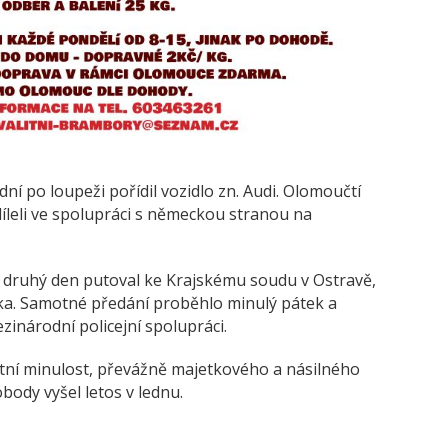
ik dní po loupeži pořídil vozidlo zn. Audi. Olomoučtí
díleli ve spolupráci s německou stranou na
 a druhý den putoval ke Krajskému soudu v Ostravě,
ka. Samotné předání proběhlo minulý pátek a
mezinárodní policejní spolupráci.
ní minulost, převážně majetkového a násilného
body vyšel letos v lednu.