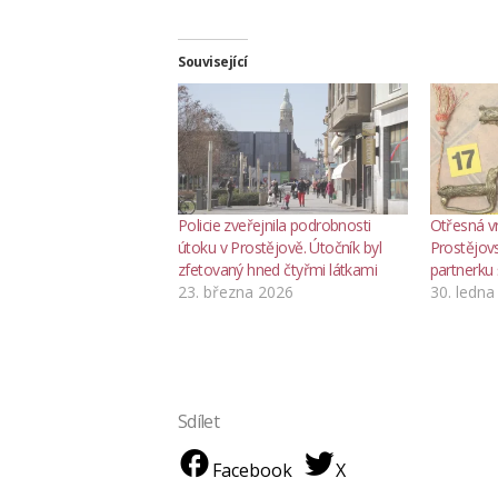
Související
Policie zveřejnila podrobnosti
Otřesná vr
útoku v Prostějově. Útočník byl
Prostějovs
zfetovaný hned čtyřmi látkami
partnerku 
23. března 2026
30. ledna
Sdílet
Facebook
X