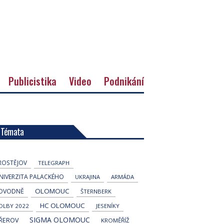
Publicistika
Video
Podnikání
Témata
ROSTĚJOV
TELEGRAPH
NIVERZITA PALACKÉHO
UKRAJINA
ARMÁDA
OLOMOUC
OVODNĚ
ŠTERNBERK
HC OLOMOUC
OLBY 2022
JESENÍKY
SIGMA OLOMOUC
ŘEROV
KROMĚŘÍŽ