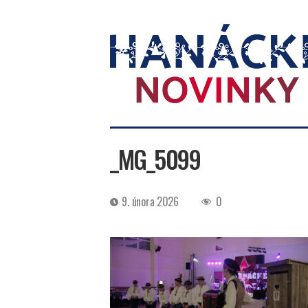
Hanácké
novinky
_MG_5099
Datum
9. února 2026
0
příspěvku