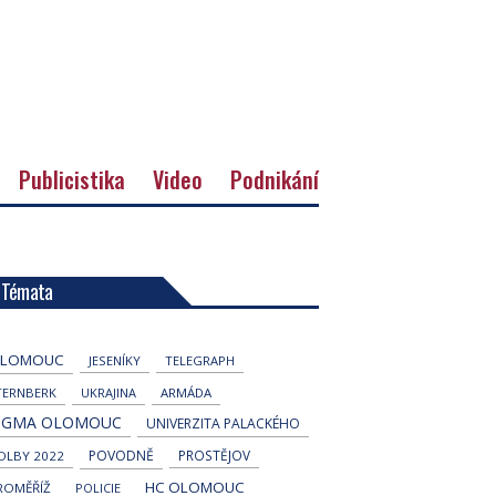
Publicistika
Video
Podnikání
Témata
LOMOUC
JESENÍKY
TELEGRAPH
TERNBERK
UKRAJINA
ARMÁDA
IGMA OLOMOUC
UNIVERZITA PALACKÉHO
POVODNĚ
PROSTĚJOV
OLBY 2022
HC OLOMOUC
ROMĚŘÍŽ
POLICIE