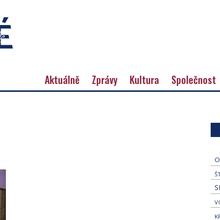
Aktuálně
Zprávy
Kultura
Společnost
O
Š
S
V
K