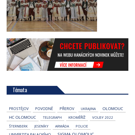
Témata
OLOMOUC
PROSTĚJOV
POVODNĚ
PŘEROV
UKRAJINA
HC OLOMOUC
TELEGRAPH
KROMĚŘÍŽ
VOLBY 2022
ŠTERNBERK
JESENÍKY
ARMÁDA
POLICIE
SIGMA OLOMOUC
UNIVERZITA PALACKÉHO