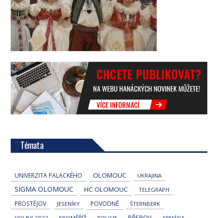
Témata
OLOMOUC
UNIVERZITA PALACKÉHO
UKRAJINA
SIGMA OLOMOUC
HC OLOMOUC
TELEGRAPH
PROSTĚJOV
POVODNĚ
JESENÍKY
ŠTERNBERK
PŘEROV
VOLBY 2022
KROMĚŘÍŽ
POLICIE
ARMÁDA