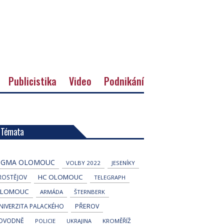
Publicistika
Video
Podnikání
Témata
IGMA OLOMOUC
VOLBY 2022
JESENÍKY
HC OLOMOUC
ROSTĚJOV
TELEGRAPH
LOMOUC
ARMÁDA
ŠTERNBERK
NIVERZITA PALACKÉHO
PŘEROV
OVODNĚ
POLICIE
UKRAJINA
KROMĚŘÍŽ