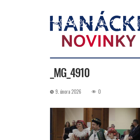
Hanácké
novinky
_MG_4910
Datum
9. února 2026
0
příspěvku