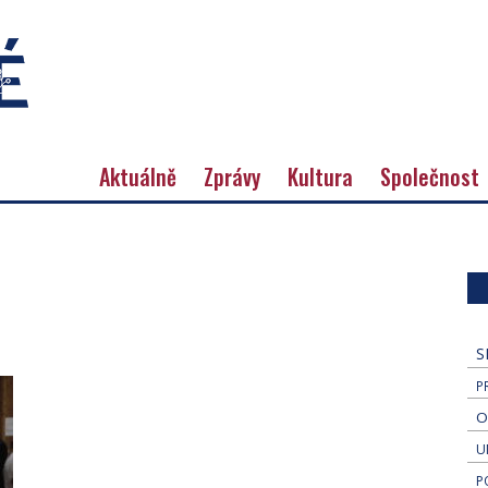
Aktuálně
Zprávy
Kultura
Společnost
S
P
O
U
P