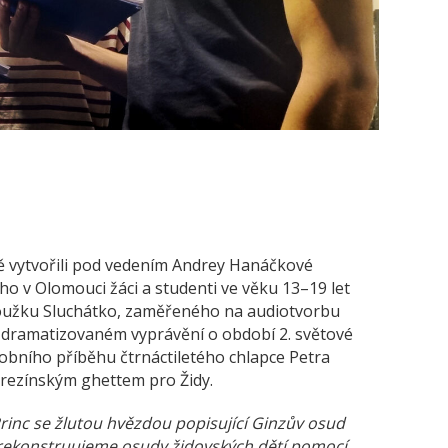
ě vytvořili pod vedením Andrey Hanáčkové
ého v Olomouci žáci a studenti ve věku 13–19 let
roužku Sluchátko, zaměřeného na audiotvorbu
na dramatizovaném vyprávění o období 2. světové
obního příběhu čtrnáctiletého chlapce Petra
terezínským ghettem pro Židy.
rinc se žlutou hvězdou popisující Ginzův osud
 rekonstruujeme osudy židovských dětí pomocí