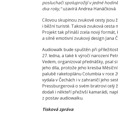
posluchači spoluprožijí v jedné hodině
dva roky,“
uzavírá Andrea Hanáčková.
Cílovou skupinou zvukové cesty jsou žác
i běžní turisté. Taková zvuková cesta
Projekt tak přináší zcela nový formát,
a silně emotivní zvukový design Jana Č
Audiowalk bude spuštěn při příležitos
27. ledna, a také k výročí narození Pe
Vedem, organizoval přednášky, psal si 
jeho díla, protože jeho kresba Měsíční
palubě raketoplánu Columbia v roce 200
vydala v Čechách i v zahraničí jeho se
Pressburgerová o svém bratrovi celý ž
dodali i někteří přeživší kamarádi, např
z postav audiowalku.
Tisková zpráva