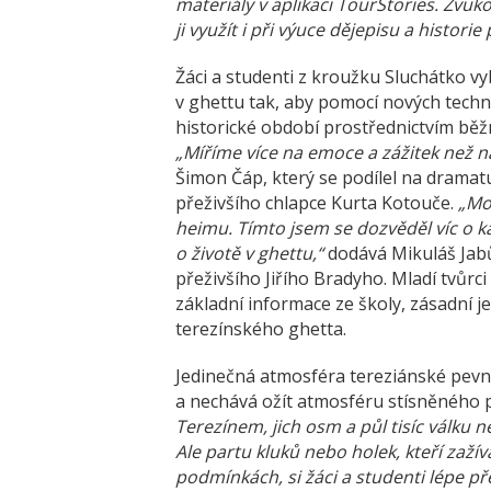
materiály v aplikaci TourStories. Zvuk
ji využít i při výuce dějepisu a histori
Žáci a studenti z kroužku Sluchátko vybí
v ghettu tak, aby pomocí nových techno
historické období prostřednictvím běžn
„Míříme více na emoce a zážitek než na
Šimon Čáp, který se podílel na dramatur
přeživšího chlapce Kurta Kotouče.
„Mo
heimu. Tímto jsem se dozvěděl víc o 
o životě v ghettu,“
dodává Mikuláš Jabů
přeživšího Jiřího Bradyho. Mladí tvůrc
základní informace ze školy, zásadní j
terezínského ghetta.
Jedinečná atmosféra tereziánské pevn
a nechává ožít atmosféru stísněného 
Terezínem, jich osm a půl tisíc válku n
Ale partu kluků nebo holek, kteří zažív
podmínkách, si žáci a studenti lépe př