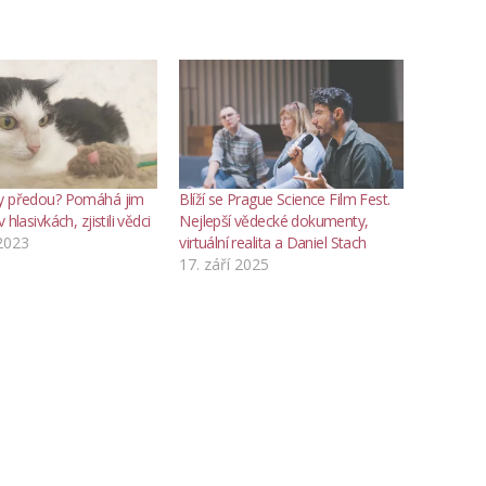
y předou? Pomáhá jim
Blíží se Prague Science Film Fest.
 hlasivkách, zjistili vědci
Nejlepší vědecké dokumenty,
 2023
virtuální realita a Daniel Stach
17. září 2025