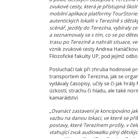
zvukové cesty, která je přístupná škol
mobilní aplikace platformy TourStories
autentických lokalit v Terezíně s děts
scénář, jezdily do Terezína, vybíraly z
a seznamovaly se s tím, co se po dětec
trasu po Terezíně a nahráli situace, ve
vznik zvukové cesty Andrea Hanáčková 
Filozofické fakulty UP, pod jejímž odb
Posluchači tak při zhruba hodinové pro
transportem do Terezína, jak se organi
vydávaly časopisy, učily se či jak hrály 
úzkostí, strachu či hladu, ale také nor
kamarádství.
„Dvanáct zastavení je koncipováno jak
vazbu na danou lokaci, ve které se př
postavy, které Terezínem prošly, v čel
vtahující zvuk audiowalku plný dětskýc