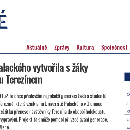
Aktuálně
Zprávy
Kultura
Společnost
alackého vytvořila s žáky
tu Terezínem
O
ettu? To chce především nejmladší generaci žáků a studentů
 Terezíně, která vznikla na Univerzitě Palackého v Olomouci
J
zážitku přenese návštěvníky Terezína do období holokaustu
K
 vyprávění. Projekt tak může pomoci při vzdělávání generace,
U
álené.
A