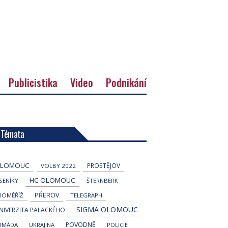
Publicistika
Video
Podnikání
Témata
LOMOUC
PROSTĚJOV
VOLBY 2022
HC OLOMOUC
ESENÍKY
ŠTERNBERK
PŘEROV
ROMĚŘÍŽ
TELEGRAPH
SIGMA OLOMOUC
NIVERZITA PALACKÉHO
POVODNĚ
RMÁDA
UKRAJINA
POLICIE