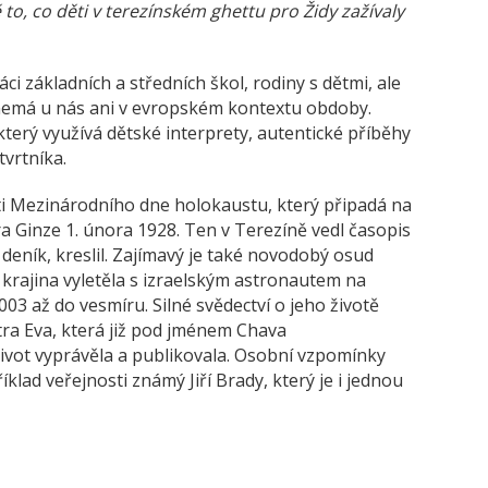
 to, co děti v terezínském ghettu pro Židy zažívaly
i základních a středních škol, rodiny s dětmi, ale
 nemá u nás ani v evropském kontextu obdoby.
 který využívá dětské interprety, autentické příběhy
tvrtníka.
ti Mezinárodního dne holokaustu, který připadá na
tra Ginze 1. února 1928. Ten v Terezíně vedl časopis
deník, kreslil. Zajímavý je také novodobý osud
 krajina vyletěla s izraelským astronautem na
3 až do vesmíru. Silné svědectví o jeho životě
stra Eva, která již pod jménem Chava
ivot vyprávěla a publikovala. Osobní vzpomínky
íklad veřejnosti známý Jiří Brady, který je i jednou