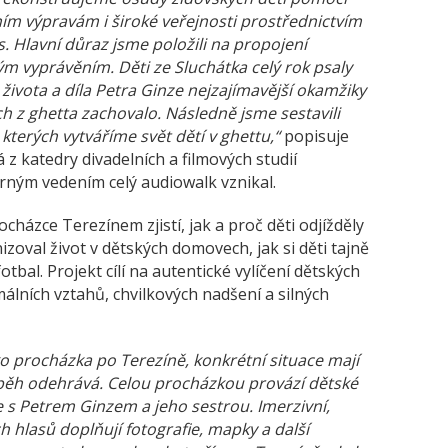
ním výpravám i široké veřejnosti prostřednictvím
. Hlavní důraz jsme položili na propojení
kým vyprávěním. Děti ze Sluchátka celý rok psaly
e života a díla Petra Ginze nejzajímavější okamžiky
h z ghetta zachovalo. Následně jsme sestavili
 kterých vytváříme svět dětí v ghettu,“
popisuje
z katedry divadelních a filmových studií
orným vedením celý audiowalk vznikal.
cházce Terezínem zjistí, jak a proč děti odjížděly
zoval život v dětských domovech, jak si děti tajně
fotbal. Projekt cílí na autentické vylíčení dětských
málních vztahů, chvilkových nadšení a silných
o procházka po Terezíně, konkrétní situace mají
íběh odehrává. Celou procházkou provází dětské
e s Petrem Ginzem a jeho sestrou. Imerzivní,
h hlasů doplňují fotografie, mapky a další