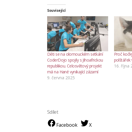
Související
Děti se na olomouckém setkání
Proč kočk
CoderDojo spojily s Jihoafrickou
polštářek v
republikou. Celosvětový projekt
16. října
má na Hané vynikající zázamí
9. června 2025
Sdílet
Facebook
X