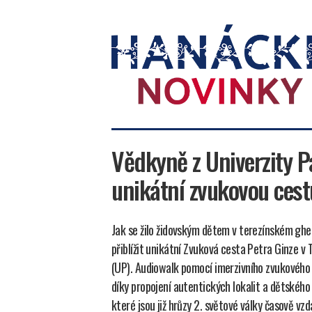
Hanácké
novinky
Vědkyně z Univerzity P
unikátní zvukovou ces
Jak se žilo židovským dětem v terezínském gh
přiblížit unikátní Zvuková cesta Petra Ginze v
(UP). Audiowalk pomocí imerzivního zvukového 
díky propojení autentických lokalit a dětského
které jsou již hrůzy 2. světové války časově vzd