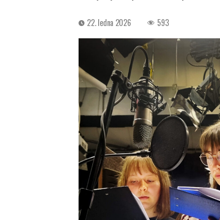
Datum
22. ledna 2026
593
příspěvku