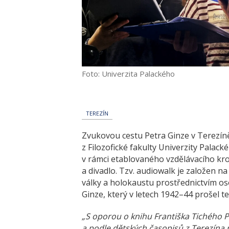
Foto: Univerzita Palackého
TEREZÍN
Zvukovou cestu Petra Ginze v Terezín
z Filozofické fakulty Univerzity Palack
v rámci etablovaného vzdělávacího k
a divadlo. Tzv. audiowalk je založen 
války a holokaustu prostřednictvím os
Ginze, který v letech 1942–44 prošel 
„S oporou o knihu Františka Tichého P
a podle dětských časopisů z Terezína