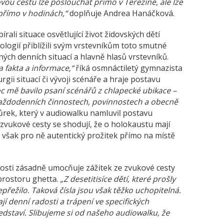
ovou cestu lze poslouchat přímo v Terezíně, ale lze
e přímo v hodinách,“
doplňuje Andrea Hanáčková.
rali situace osvětlující život židovských dětí
logií přiblížili svým vrstevníkům toto smutné
ých denních situací a hlavně hlasů vrstevníků.
 fakta a informace,“
říká osmnáctiletý gymnazista
gii situací či vývoji scénáře a hraje postavu
c mě bavilo psaní scénářů z chlapecké ubikace –
každodenních činnostech, povinnostech a obecně
rek, který v audiowalku namluvil postavu
i zvukové cesty se shodují, že o holokaustu mají
e však pro ně autentický prožitek přímo na místě
osti zásadně umocňuje zážitek ze zvukové cesty
prostoru ghetta.
„Z desetitisíce dětí, které prošly
epřežilo. Taková čísla jsou však těžko uchopitelná.
ají denní radosti a trápení ve specifických
edstaví. Slibujeme si od našeho audiowalku, že