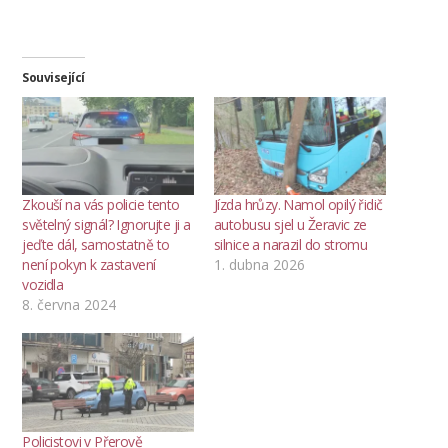
Související
Zkouší na vás policie tento
Jízda hrůzy. Namol opilý řidič
světelný signál? Ignorujte ji a
autobusu sjel u Žeravic ze
jeďte dál, samostatně to
silnice a narazil do stromu
není pokyn k zastavení
1. dubna 2026
vozidla
8. června 2024
Policistovi v Přerově