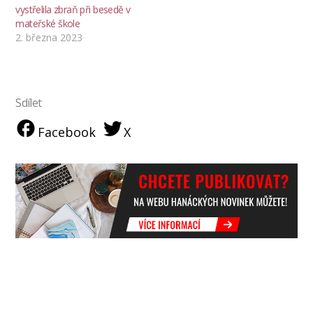
vystřelila zbraň při besedě v
mateřské škole
2. března 2023
Sdílet
Facebook
X