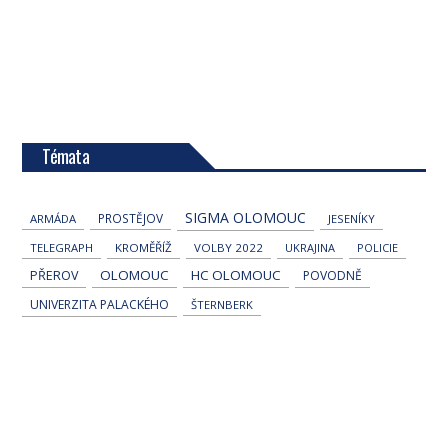
Témata
SIGMA OLOMOUC
PROSTĚJOV
ARMÁDA
JESENÍKY
TELEGRAPH
KROMĚŘÍŽ
VOLBY 2022
UKRAJINA
POLICIE
OLOMOUC
HC OLOMOUC
PŘEROV
POVODNĚ
UNIVERZITA PALACKÉHO
ŠTERNBERK