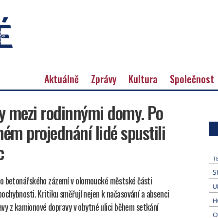
Aktuálně
Zprávy
Kultura
Společnost
y mezi rodinnými domy. Po
m projednání lidé spustili
c
T
S
ho betonářského zázemí v olomoucké městské části
U
ochybnosti. Kritiku směřují nejen k načasování a absenci
H
obavy z kamionové dopravy v obytné ulici během setkání
O