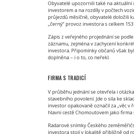
Obyvatelé upozornili také na aktuáln
investorem a na rozdíly v počtech vozi
průjezdů měsíčně, obyvatelé doložili
„černý“ provoz investora s celkem 153 
Zápis z veřejného projednání se podl
záznamu, zejména v zachycení konkrét
investora. Připomínky občanů však by
doplněna – i o to, co neřekl.
FIRMA S TRADICÍ
V průběhu jednání se otevřela i otázka
stavebního povolení. Jde o sila ke skl
investor opakovaně označil za „věc v ř
hlavni cestě Chomoutovem jako firma s 
Radarové snímky Českého zeměměřičské
investora stojí v lokalitě přibližně od 