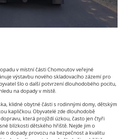
topadu v místní části Chomoutov veřejné
lánuje výstavbu nového skladovacího zázemí pro
yvatel šlo o další potvrzení dlouhodobého pocitu,
hledu na dopady v místě.
ska, klidné obytné části s rodinnými domy, dětským
ckou kapličkou. Obyvatelé zde dlouhodobě
pravu, která projíždí úzkou, často jen čtyři
sné blízkosti dětského hřiště. Nejde jim o
ale o dopady provozu na bezpečnost a kvalitu