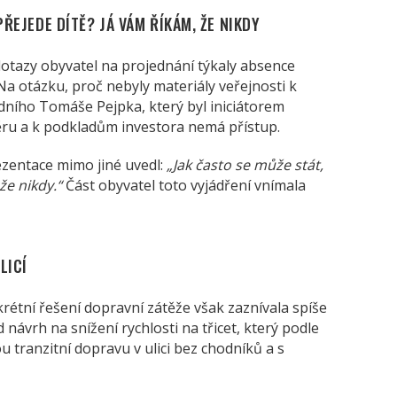
PŘEJEDE DÍTĚ? JÁ VÁM ŘÍKÁM, ŽE NIKDY
tazy obyvatel na projednání týkaly absence
 otázku, proč nebyly materiály veřejnosti k
adního Tomáše Pejpka, který byl iniciátorem
ěru a k podkladům investora nemá přístup.
ezentace mimo jiné uvedl:
„Jak často se může stát,
že nikdy.“
Část obyvatel toto vyjádření vnímala
LICÍ
rétní řešení dopravní zátěže však zaznívala spíše
 návrh na snížení rychlosti na třicet, který podle
u tranzitní dopravu v ulici bez chodníků a s