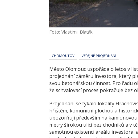
Foto: Vlastimil Blaťák
CHOMOUTOV
VEŘEJNÉ PROJEDNÁNÍ
Město Olomouc uspořádalo letos v lis
projednání záměru investora, který p
svou betonářskou činnost. Pro řadu ob
že schvalovací proces pokračuje bez o
Projednání se týkalo lokality Hrachovi
hřištěm, komunitní plochou a histori
upozorňují především na kamionovou do
metry širokou ulicí bez chodníků a v tě
samotnou existenci areálu investora, 