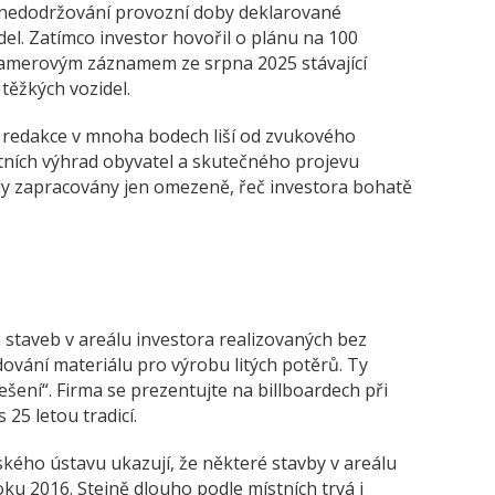
í nedodržování provozní doby deklarované
del. Zatímco investor hovořil o plánu na 100
 kamerovým záznamem ze srpna 2025 stávající
těžkých vozidel.
e redakce v mnoha bodech liší od zvukového
ních výhrad obyvatel a skutečného projevu
ly zapracovány jen omezeně, řeč investora bohatě
 staveb v areálu investora realizovaných bez
adování materiálu pro výrobu litých potěrů. Ty
ešení“. Firma se prezentujte na billboardech při
25 letou tradicí.
ho ústavu ukazují, že některé stavby v areálu
roku 2016. Stejně dlouho podle místních trvá i