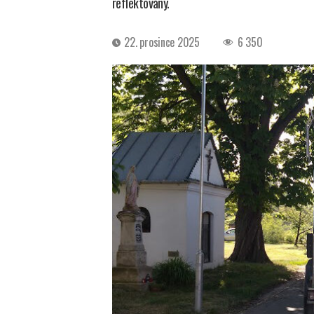
reflektovány.
Datum
22. prosince 2025
6 350
příspěvku