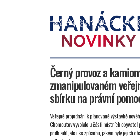
Hanácké
novinky
Černý provoz a kamion
zmanipulovaném veřejné
sbírku na právní pomo
Veřejné projednání k plánované výstavbě nové
Chomoutov vyvolalo u části místních obyvatel p
podkladů, ale i ke způsobu, jakým byly jejich 