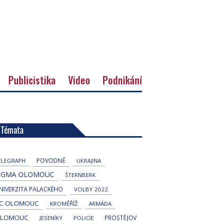
Publicistika
Video
Podnikání
Témata
POVODNĚ
ELEGRAPH
UKRAJINA
IGMA OLOMOUC
ŠTERNBERK
NIVERZITA PALACKÉHO
VOLBY 2022
C OLOMOUC
KROMĚŘÍŽ
ARMÁDA
LOMOUC
PROSTĚJOV
JESENÍKY
POLICIE