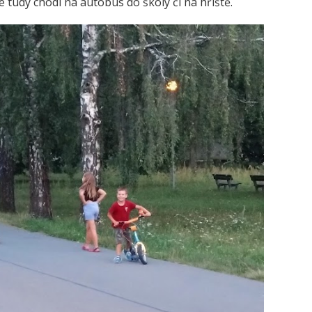
ré tudy chodí na autobus do školy či na hřiště.