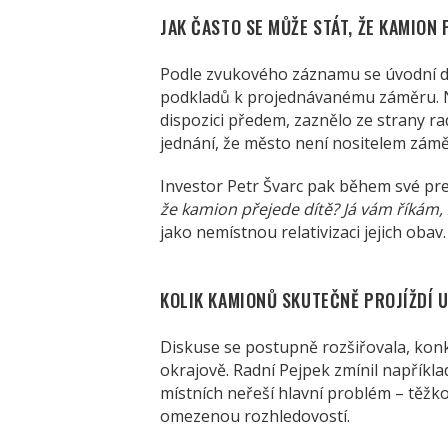
JAK ČASTO SE MŮŽE STÁT, ŽE KAMION 
Podle zvukového záznamu se úvodní do
podkladů k projednávanému záměru. Na
dispozici předem, zaznělo ze strany r
jednání, že město není nositelem zám
Investor Petr Švarc pak během své pr
že kamion přejede dítě? Já vám říkám, 
jako nemístnou relativizaci jejich obav.
KOLIK KAMIONŮ SKUTEČNĚ PROJÍŽDÍ U
Diskuse se postupně rozšiřovala, konk
okrajově. Radní Pejpek zmínil například
místních neřeší hlavní problém – těžko
omezenou rozhledovostí.