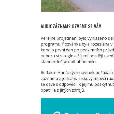
AUDIOZÁZNAM? OZVEME SE VÁM
Veřejné projednání bylo vyhlášeno s k
programu. Pozvánka byla rozeslána v 
konalo první den po podzimních prázd
odboru strategie a řízení později uvedl
standardně probíhat nemělo.
Redakce Hanáckých novinek požádala 4
záznamu z jednání. Tiskový mluvčí radn
se ozve s odpovědí, k jejímu poskytnu
opatřila z jiných zdrojů.