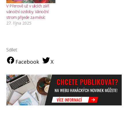
V Přerově už v ulicích září
vánoční ozdoby. Vánoční
strom přijede za měsíc
27. října 2025
Sdílet
Facebook
X