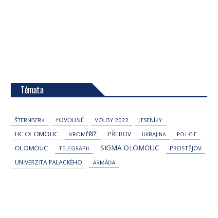
Témata
POVODNĚ
ŠTERNBERK
VOLBY 2022
JESENÍKY
HC OLOMOUC
PŘEROV
KROMĚŘÍŽ
UKRAJINA
POLICIE
SIGMA OLOMOUC
OLOMOUC
PROSTĚJOV
TELEGRAPH
UNIVERZITA PALACKÉHO
ARMÁDA