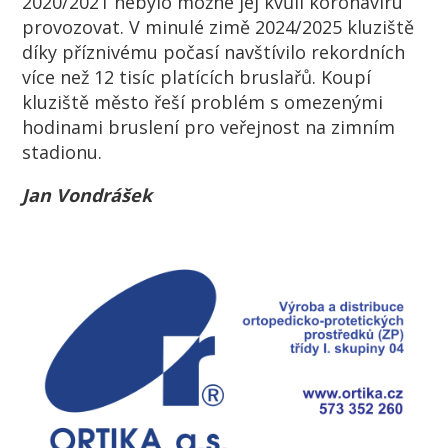
2020/2021 nebylo možné jej kvůli koronaviru
provozovat. V minulé zimě 2024/2025 kluziště
díky příznivému počasí navštívilo rekordních
více než 12 tisíc platících bruslařů. Koupí
kluziště město řeší problém s omezenými
hodinami bruslení pro veřejnost na zimním
stadionu.
Jan Vondrášek