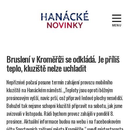
MENU
Hanácké
novinky
Bruslení v Kroměříži se odkládá. Je příliš
teplo, kluziště nelze uchladit
Nepříznivé počasí posune termín zahájení provozu mobilního
kluziště na Hanáckém náměstí. „Teploty jsou oproti běžným
prosincovým vyšší, navíc prší, což přípravě ledové plochy nesvědčí.
Bohužel tak nejsme schopni kluziště připravit na sobotu, jak jsme
avizovali v listopadu. Rádi bychom provoz zahájili v pondělí 8.
prosince. Aktuální informace budou na webu i na facebookovém
účtu Sportovních zařízení města Kroměříže,“ uvedl místostarosta