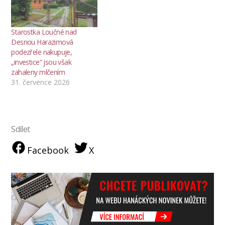
Starostka Loučné nad
Desnou Harazimová
podezřele nakupuje,
„investice“ jsou však
zahaleny mlčením
31. července 2026
Sdílet
Facebook
X