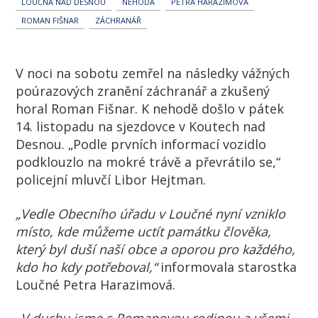
LOUČNÁ NAD DESNOU
NEHODA
PETRA HARAZIMOVÁ
ROMAN FIŠNAR
ZÁCHRANÁŘ
V noci na sobotu zemřel na následky vážných
poúrazových zranění záchranář a zkušený
horal Roman Fišnar. K nehodě došlo v pátek
14. listopadu na sjezdovce v Koutech nad
Desnou. „Podle prvních informací vozidlo
podklouzlo na mokré trávě a převrátilo se,“
policejní mluvčí Libor Hejtman.
„Vedle Obecního úřadu v Loučné nyní vzniklo
místo, kde můžeme uctít památku člověka,
který byl duší naší obce a oporou pro každého,
kdo ho kdy potřeboval,“
informovala starostka
Loučné Petra Harazimová.