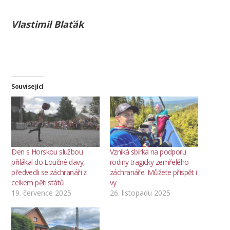
Vlastimil Blaťák
Související
Den s Horskou službou
Vzniká sbírka na podporu
přilákal do Loučné davy,
rodiny tragicky zemřelého
předvedli se záchranáři z
záchranáře. Můžete přispět i
celkem pěti států
vy
19. července 2025
26. listopadu 2025