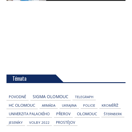
Témata
SIGMA OLOMOUC
POVODNĚ
TELEGRAPH
HC OLOMOUC
ARMÁDA
UKRAJINA
POLICIE
KROMĚŘÍŽ
OLOMOUC
UNIVERZITA PALACKÉHO
PŘEROV
ŠTERNBERK
PROSTĚJOV
JESENÍKY
VOLBY 2022