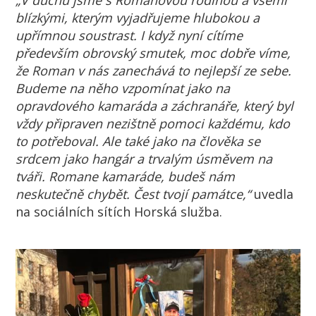
„V duchu jsme s Romanovou rodinou a všemi
blízkými, kterým vyjadřujeme hlubokou a
upřímnou soustrast. I když nyní cítíme
především obrovský smutek, moc dobře víme,
že Roman v nás zanechává to nejlepší ze sebe.
Budeme na něho vzpomínat jako na
opravdového kamaráda a záchranáře, který byl
vždy připraven nezištně pomoci každému, kdo
to potřeboval. Ale také jako na člověka se
srdcem jako hangár a trvalým úsměvem na
tváři. Romane kamaráde, budeš nám
neskutečně chybět. Čest tvojí památce,“
uvedla
na sociálních sítích Horská služba.