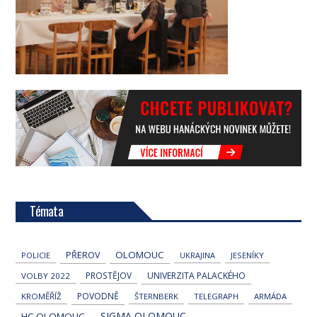
Témata
OLOMOUC
PŘEROV
POLICIE
UKRAJINA
JESENÍKY
PROSTĚJOV
UNIVERZITA PALACKÉHO
VOLBY 2022
POVODNĚ
KROMĚŘÍŽ
ŠTERNBERK
TELEGRAPH
ARMÁDA
SIGMA OLOMOUC
HC OLOMOUC