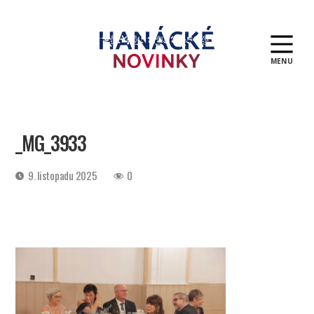
MENU
Hanácké
novinky
_MG_3933
Datum
9. listopadu 2025
0
příspěvku