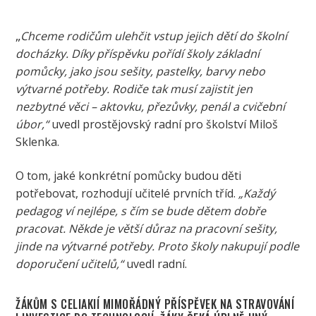
„
Chceme rodičům ulehčit vstup jejich dětí do školní
docházky. Díky příspěvku pořídí školy základní
pomůcky, jako jsou sešity, pastelky, barvy nebo
výtvarné potřeby. Rodiče tak musí zajistit jen
nezbytné věci – aktovku, přezůvky, penál a cvičební
úbor,“
uvedl prostějovský radní pro školství Miloš
Sklenka.
O tom, jaké konkrétní pomůcky budou děti
potřebovat, rozhodují učitelé prvních tříd.
„Každý
pedagog ví nejlépe, s čím se bude dětem dobře
pracovat. Někde je větší důraz na pracovní sešity,
jinde na výtvarné potřeby. Proto školy nakupují podle
doporučení učitelů,“
uvedl radní.
ŽÁKŮM S CELIAKIÍ MIMOŘÁDNÝ PŘÍSPĚVEK NA STRAVOVÁNÍ