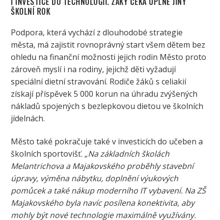
I INVESTICE DO TECHNOLOGIÍ. ŽÁKY ČEKÁ ÚPLNĚ JINÝ
ŠKOLNÍ ROK
Podpora, která vychází z dlouhodobé strategie
města, má zajistit rovnoprávný start všem dětem bez
ohledu na finanční možnosti jejich rodin Město proto
zároveň myslí i na rodiny, jejichž děti vyžadují
speciální dietní stravování. Rodiče žáků s celiakií
získají příspěvek 5 000 korun na úhradu zvýšených
nákladů spojených s bezlepkovou dietou ve školních
jídelnách.
Město také pokračuje také v investicích do učeben a
školních sportovišť.
„Na základních školách
Melantrichova a Majakovského proběhly stavební
úpravy, výměna nábytku, doplnění výukových
pomůcek a také nákup moderního IT vybavení. Na ZŠ
Majakovského byla navíc posílena konektivita, aby
mohly být nové technologie maximálně využívány.