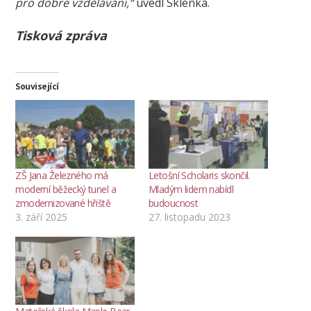
pro dobré vzdělávání,“
uvedl Sklenka.
Tisková zpráva
Související
ZŠ Jana Železného má
Letošní Scholaris skončil.
moderní běžecký tunel a
Mladým lidem nabídl
zmodernizované hřiště
budoucnost
3. září 2025
27. listopadu 2023