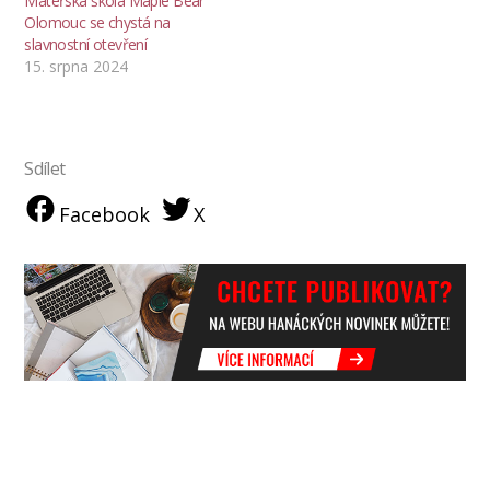
Mateřská škola Maple Bear
Olomouc se chystá na
slavnostní otevření
15. srpna 2024
Sdílet
Facebook
X