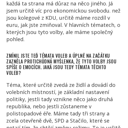
každá ta strana má důraz na něco jiného. Já
jsem určitě víc pro ekonomickou svobodu. než
jsou kolegové z KDU, určitě máme rozdíl v
euru, jak jste zmiňoval. V hlavních tématech, o
kterých jsou tyto volby, ale máme společný
pohled.
ZMÍNIL JSTE TEĎ TÉMATA VOLEB A ÚPLNĚ NA ZAČÁTKU
ZAZNĚLA PROTICHŮDNÁ MYŠLENKA, ŽE TYTO VOLBY JSOU
SPÍŠE O EMOCÍCH. JAKÁ JSOU TEDY TÉMATA TĚCHTO
VOLEB?
Téma, které určitě zvedá ze židlí a dovádí do
volebních místností, je základní nastavení
politiky, jestli tady vznikne něco jako druhá
republika, nebo jestli zůstaneme v
polistopadové éře. Máme tady tři strany a
zcela otevřeně dvě, SPD a Stačilo, které se
netají tím, že chtějí změnu režimu. To je určitě