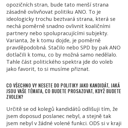
opozičních stran, bude tato menší strana
zásadně ovlivňovat politiku ANO. To je
ideologicky trochu beztvará strana, která se
nechá poměrně snadno ovlivnit koaličními
partnery nebo spolupracujícími subjekty.
Varianta, že k tomu dojde, je poměrně
pravděpodobná. Stačilo nebo SPD by pak ANO
dotlačili k tomu, co by možná samo nedělalo.
Tahle část politického spektra jde do voleb
jako favorit, to si musíme přiznat.
CO VŠECHNO VY NESETE DO POLITIKY JAKO KANDIDÁT, JAKÁ
JSOU VAŠE TÉMATA, CO BUDETE PROSAZOVAT, KDYŽ BUDETE
ZVOLEN?
Určitě se od kolegů kandidátů odlišuji tím, že
jsem doposud poslanec nebyl, a stejně tak
jsem nebyl v žádné volené funkci. ODS si v kraji