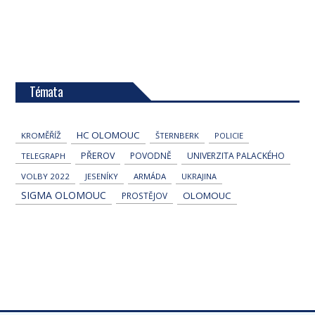
Témata
HC OLOMOUC
KROMĚŘÍŽ
ŠTERNBERK
POLICIE
PŘEROV
POVODNĚ
UNIVERZITA PALACKÉHO
TELEGRAPH
VOLBY 2022
JESENÍKY
ARMÁDA
UKRAJINA
SIGMA OLOMOUC
OLOMOUC
PROSTĚJOV