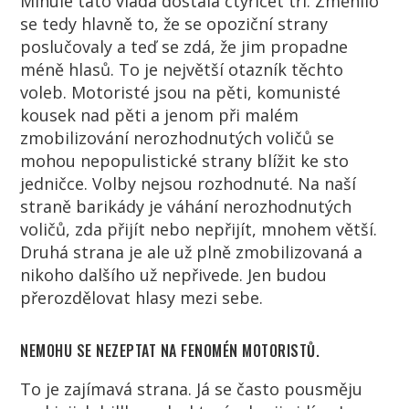
Minule tato vláda dostala čtyřicet tři. Změnilo
se tedy hlavně to, že se opoziční strany
poslučovaly a teď se zdá, že jim propadne
méně hlasů. To je největší otazník těchto
voleb. Motoristé jsou na pěti, komunisté
kousek nad pěti a jenom při malém
zmobilizování nerozhodnutých voličů se
mohou nepopulistické strany blížit ke sto
jedničce. Volby nejsou rozhodnuté. Na naší
straně barikády je váhání nerozhodnutých
voličů, zda přijít nebo nepřijít, mnohem větší.
Druhá strana je ale už plně zmobilizovaná a
nikoho dalšího už nepřivede. Jen budou
přerozdělovat hlasy mezi sebe.
NEMOHU SE NEZEPTAT NA FENOMÉN MOTORISTŮ.
To je zajímavá strana. Já se často pousměju