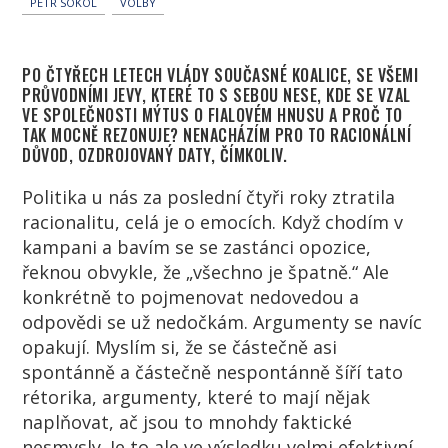
PETR SOKOL
VOLBY
PO ČTYŘECH LETECH VLÁDY SOUČASNÉ KOALICE, SE VŠEMI
PRŮVODNÍMI JEVY, KTERÉ TO S SEBOU NESE, KDE SE VZAL
VE SPOLEČNOSTI MÝTUS O FIALOVÉM HNUSU A PROČ TO
TAK MOCNĚ REZONUJE? NENACHÁZÍM PRO TO RACIONÁLNÍ
DŮVOD, OZDROJOVANÝ DATY, ČÍMKOLIV.
Politika u nás za poslední čtyři roky ztratila
racionalitu, celá je o emocích. Když chodím v
kampani a bavím se se zastánci opozice,
řeknou obvykle, že „všechno je špatně.“ Ale
konkrétně to pojmenovat nedovedou a
odpovědi se už nedočkám. Argumenty se navíc
opakují. Myslím si, že se částečně asi
spontánně a částečně nespontánně šíří tato
rétorika, argumenty, které to mají nějak
naplňovat, ač jsou to mnohdy faktické
nesmysly. Je to ale ve výsledku velmi efektivní