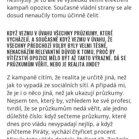
kampaň opozice. Současné vládní strany se ale
dosud nenaučily tomu účinně čelit.
KDYŽ VEZMU V ÚVAHU VŠECHNY PRŮZKUMY, KTERÉ
VYCHÁZEJÍ, A SOUČASNĚ KDYŽ VEZMU V ÚVAHU, ŽE
VŠECHNY PŘEDCHOZÍ VOLBY BYLY VELMI TĚSNÉ,
NENACHÁZÍM RELEVANTNÍ DŮVOD K TOMU, PROČ BY
VÍTĚZSTVÍ OPOZICE MĚLO BÝT AŽ TAKTO VÝRAZNÉ. DÁ SE
PRŮZKUMŮM VĚŘIT, NEBO JE REALITA JINDE?
Z kampaně cítím, že realita je určitě jiná, než
jak to vypadá ze sociálních sítí. A připadá mi,
že je i o něco jiná, než jak ukazují průzkumy.
Nejsem ten, který by, vzhledem ke své profesi,
tvrdil, že se průzkumům nedá věřit, ale jedno
důležité číslo: když sečteme průzkumy, které
dnes pro vládu nevypadají nejlíp, a když
přičteme Piráty, vychází čtyřicet procent.