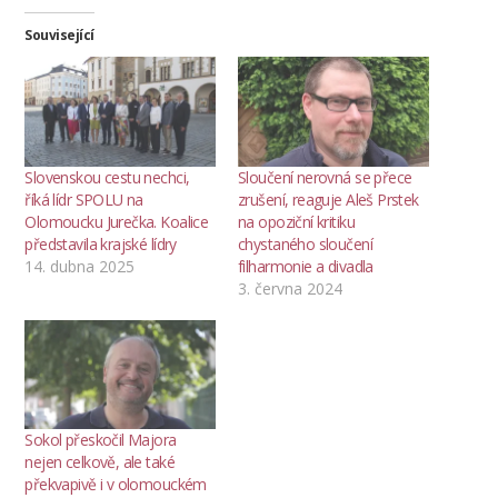
Související
Slovenskou cestu nechci,
Sloučení nerovná se přece
říká lídr SPOLU na
zrušení, reaguje Aleš Prstek
Olomoucku Jurečka. Koalice
na opoziční kritiku
představila krajské lídry
chystaného sloučení
14. dubna 2025
filharmonie a divadla
3. června 2024
Sokol přeskočil Majora
nejen celkově, ale také
překvapivě i v olomouckém