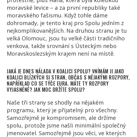
protestně, plus Haná, která byla kolébkou
moravské levice – a za první republiky také
moravského fašismu. Když tohle dáme
dohromady, je tento kraj pro Spolu jedním z
nejkomplikovanějších. Na druhou stranu je tu
velká Olomouc, jsou tu velké části tradičního
venkova, takže srovnání s Ústeckým nebo
Moravskoslezským krajem není na místě.
JAKÁ JE DNES NÁLADA V KOALICI SPOLU? VNÍMÁM JI JAKO
KOALICI BLÍZKÝCH SI STRAN, OBČAS S NĚJAKÝMI ROZPORY,
NAPŘÍKLAD CO SE TÝČE EURA. MÁTE TY ROZPORY
VYJASNĚNÉ? JAK MOC DRŽÍTE SPOLU?
Naše tři strany se shodly na nějakém
programu, který je přijatelný pro všechny.
Samozřejmě je kompromisem, ale držíme
spolu, protože jsme našli minimální společný
jmenovatel. Samozřejmě jsou věci, ve kterých