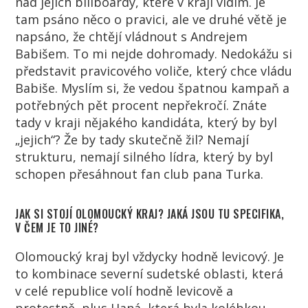
nad jejich billboardy, které v kraji vidím. Je
tam psáno něco o pravici, ale ve druhé větě je
napsáno, že chtějí vládnout s Andrejem
Babišem. To mi nejde dohromady. Nedokážu si
představit pravicového voliče, který chce vládu
Babiše. Myslím si, že vedou špatnou kampaň a
potřebných pět procent nepřekročí. Znáte
tady v kraji nějakého kandidáta, který by byl
„jejich“? Že by tady skutečně žil? Nemají
strukturu, nemají silného lídra, který by byl
schopen přesáhnout fan club pana Turka.
JAK SI STOJÍ OLOMOUCKÝ KRAJ? JAKÁ JSOU TU SPECIFIKA,
V ČEM JE TO JINÉ?
Olomoucký kraj byl vždycky hodně levicový. Je
to kombinace severní sudetské oblasti, která
v celé republice volí hodně levicově a