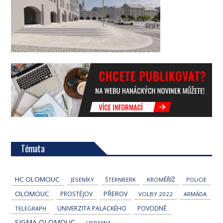
Témata
HC OLOMOUC
JESENÍKY
ŠTERNBERK
KROMĚŘÍŽ
POLICIE
OLOMOUC
PROSTĚJOV
PŘEROV
VOLBY 2022
ARMÁDA
UNIVERZITA PALACKÉHO
POVODNĚ
TELEGRAPH
SIGMA OLOMOUC
UKRAJINA