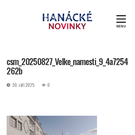
MENU
Hanácké
novinky
csm_20250827_Velke_namesti_9_4a7254
262b
Datum
30. září 2025
0
příspěvku