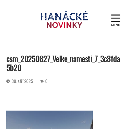
MENU
Hanácké
novinky
csm_20250827_Velke_namesti_7_3c8fda
5b20
Datum
30. září 2025
0
příspěvku