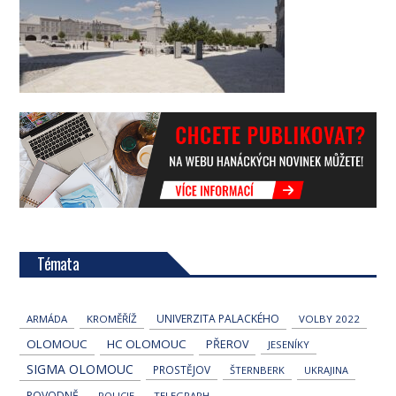
Témata
UNIVERZITA PALACKÉHO
ARMÁDA
KROMĚŘÍŽ
VOLBY 2022
OLOMOUC
HC OLOMOUC
PŘEROV
JESENÍKY
SIGMA OLOMOUC
PROSTĚJOV
ŠTERNBERK
UKRAJINA
POVODNĚ
POLICIE
TELEGRAPH