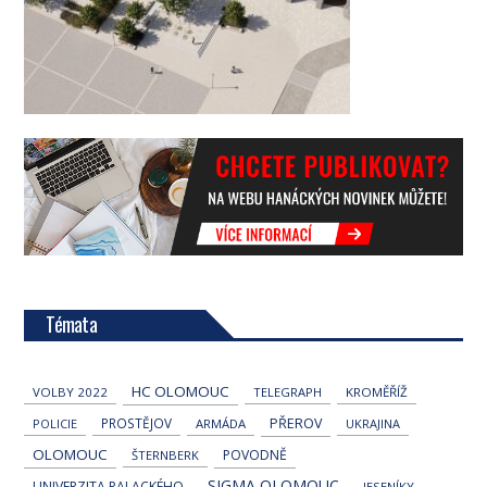
Témata
HC OLOMOUC
VOLBY 2022
TELEGRAPH
KROMĚŘÍŽ
PROSTĚJOV
PŘEROV
POLICIE
ARMÁDA
UKRAJINA
OLOMOUC
POVODNĚ
ŠTERNBERK
SIGMA OLOMOUC
UNIVERZITA PALACKÉHO
JESENÍKY