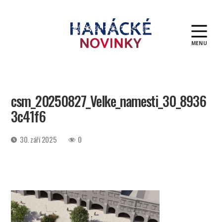
MENU
Hanácké
novinky
csm_20250827_Velke_namesti_30_8936
3c41f6
Datum
30. září 2025
0
příspěvku