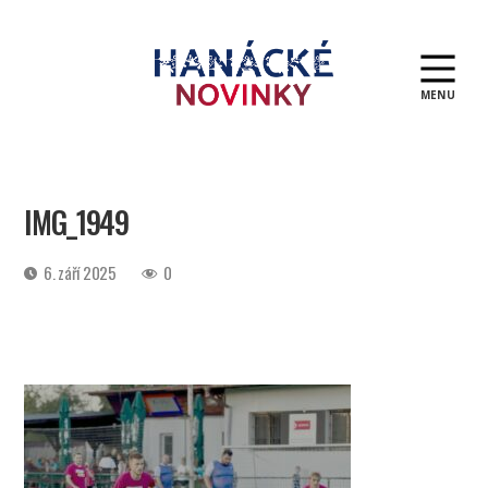
MENU
Hanácké
novinky
IMG_1949
Datum
6. září 2025
0
příspěvku